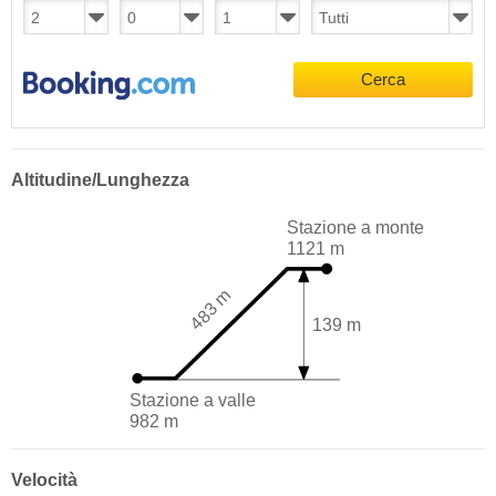
Cerca
Altitudine/Lunghezza
Stazione a monte
1121 m
483 m
139 m
Stazione a valle
982 m
Velocità