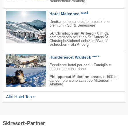
Neukirchen/​Bramberg
S
Hotel Maiensee ****
Direttamente sulle piste in posizione
premium · Sci & Benessere
St. Christoph am Arlberg
·
0 m dal
comprensorio sciistico St. Anton/​St.
Christoph/​Stuben/​Lech/​Zürs/​Warth/​
Schröcken - Ski Arlberg
S
Hunderesort Waldeck ***
Eccellente hotel per cani · Famiglia e
benessere con il cane
Philippsreut-Mitterfirmiansreut
·
500 m
dal comprensorio sciistico Mitterdorf -
Almberg
Altri Hotel Top
Skiresort-Partner