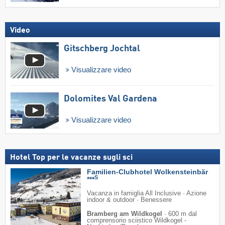
Video
Gitschberg Jochtal
Visualizzare video
Dolomites Val Gardena
Visualizzare video
Hotel Top per le vacanze sugli sci
Familien-Clubhotel Wolkensteinbär
S
***
Vacanza in famiglia All Inclusive · Azione
indoor & outdoor · Benessere
Bramberg am Wildkogel
·
600 m dal
comprensorio sciistico Wildkogel -