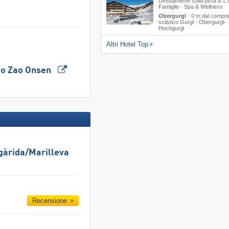
Direttamente sulla pista a 1.
Famiglie · Spa & Wellness
Obergurgl
·
0 m dal compre
sciistico Gurgl - Obergurgl-
Hochgurgl
Altri Hotel Top
tico Zao Onsen
gàrida/​Marilleva
Recensione