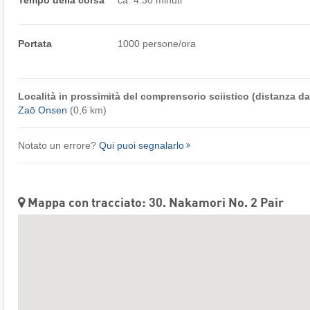
Tempo della corsa
ca. 4:30 minuti
Portata
1000 persone/ora
Località in prossimità del comprensorio sciistico (distanza dal
Zaō Onsen
(0,6 km)
Notato un errore?
Qui puoi segnalarlo
Mappa con tracciato: 30. Nakamori No. 2 Pair