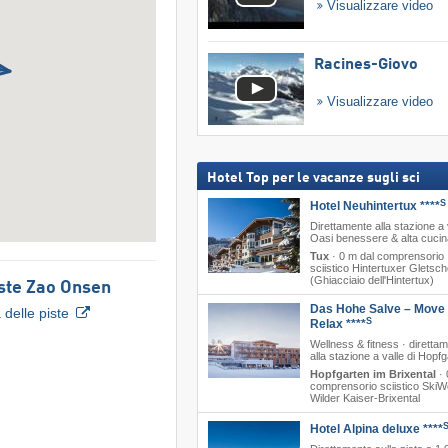
Visualizzare video
Racines-Giovo
Visualizzare video
Hotel Top per le vacanze sugli sci
S
Hotel Neuhintertux ****
Direttamente alla stazione a 
Oasi benessere & alta cucin
Tux
·
0 m dal comprensorio
sciistico Hintertuxer Gletsch
(Ghiacciaio dell'Hintertux)
ste Zao Onsen
Das Hohe Salve – Move
delle piste
S
Relax ****
Wellness & fitness · diretta
alla stazione a valle di Hopf
Hopfgarten im Brixental
·
comprensorio sciistico SkiW
Wilder Kaiser-Brixental
Hotel Alpina deluxe ****