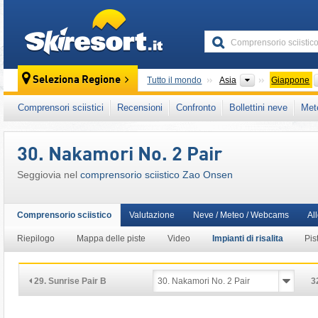
skiresort
Continenti
Seleziona Regione
Tutto il mondo
Asia
Giappone
Questo comprensorio sciistico è presente an
Comprensori sciistici
Recensioni
Confronto
Bollettini neve
Met
30. Nakamori No. 2 Pair
Seggiovia nel
comprensorio sciistico Zao Onsen
Comprensorio sciistico
Valutazione
Neve / Meteo / Webcams
Al
Riepilogo
Mappa delle piste
Video
Impianti di risalita
Pis
29. Sunrise Pair B
3