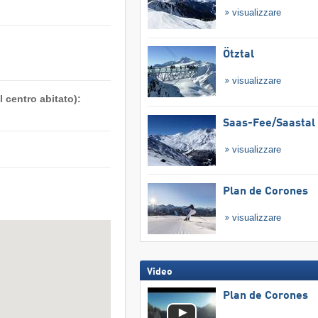
visualizzare
Ötztal
visualizzare
 centro abitato):
Saas-Fee/​Saastal
visualizzare
Plan de Corones
visualizzare
Video
Plan de Corones