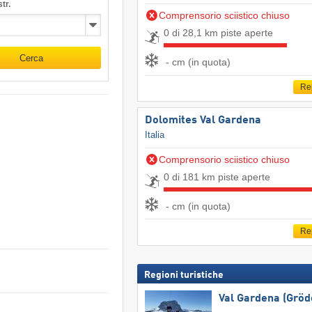
tr.
Comprensorio sciistico chiuso
0 di 28,1 km piste aperte
Cerca
- cm (in quota)
Re
Dolomites Val Gardena
Italia
Comprensorio sciistico chiuso
0 di 181 km piste aperte
- cm (in quota)
Re
Regioni turistiche
Val Gardena (Gröd