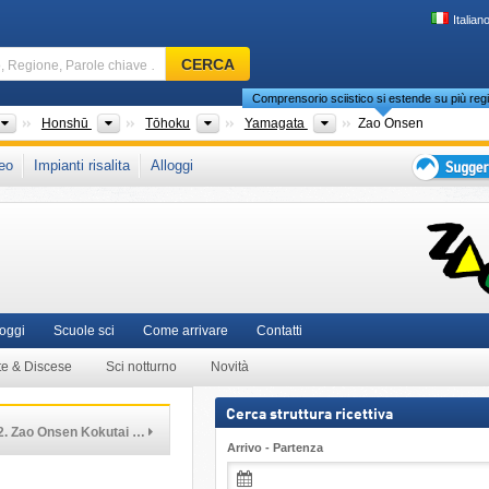
Italian
Comprensorio
CERCA
sciistico,
Comprensorio sciistico si estende su più regi
Regione,
Parole
Paesi
Isole
Regioni
Prefetture
Honshū
Tōhoku
Yamagata
Zao Onsen
chiave
che in:
Ikon Pass
,
Asia Orientale
eo
Impianti risalita
Alloggi
…
Suggeriment
per
vacanza
sciistica
loggi
Scuole sci
Come arrivare
Contatti
te & Discese
Sci notturno
Novità
Cerca struttura ricettiva
2. Zao Onsen Kokutai …
Arrivo - Partenza