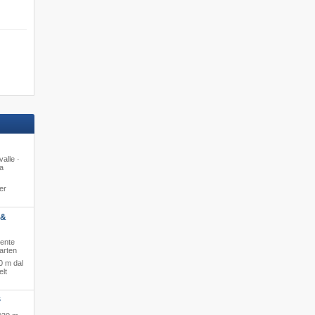
valle ·
a
er
 &
mente
garten
0 m dal
elt
S