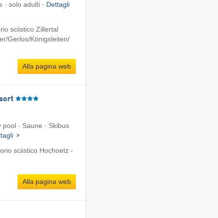
e · solo adulti ·
Dettagli
 sciistico Zillertal
r/​Gerlos/​Königsleiten/​
Alla pagina web
sort
ty pool · Saune · Skibus
tagli
rio sciistico Hochoetz -
Alla pagina web