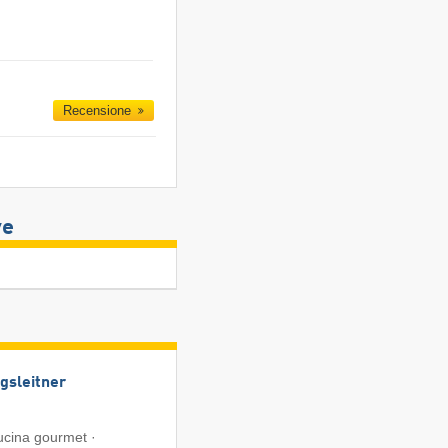
Recensione
ve
gsleitner
ucina gourmet ·