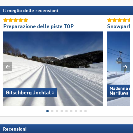
Il meglio delle recensioni
Preparazione delle piste TOP
Snowpark
Madonna di 
Gitschberg Jochtal
Marilleva
Recensioni