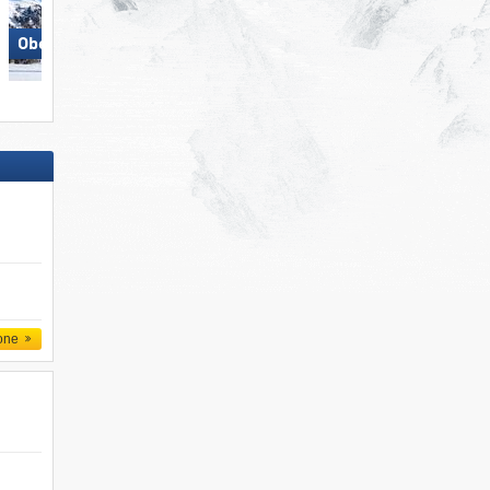
Obereggen
San Martino di Castrozza
one