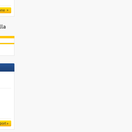
one
lla
port