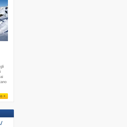
gli
i
 ai
ttano
io
/​