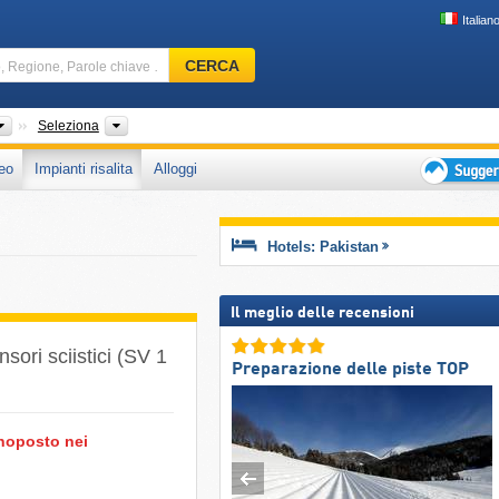
Italian
Comprensorio
CERCA
sciistico,
Regione,
Parole
Paesi
Altro, Catena montuosa, Provincia
Seleziona
chiave
eo
Impianti risalita
Alloggi
…
Suggeriment
per
vacanza
Hotels: Pakistan
sciistica
Il meglio delle recensioni
ori sciistici (SV 1
Preparazione delle piste TOP
onoposto nei