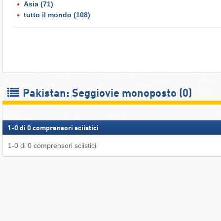
Asia
(71)
tutto il mondo
(108)
Pakistan: Seggiovie monoposto (0)
1
-
0
di
0
comprensori sciistici
1
-
0
di
0
comprensori sciistici