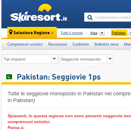
skiresort
Continenti
Seleziona Regione
Tutto il mondo
Asia
Pakistan
Comprensori sciistici
Recensioni
Confronto
Bollettini neve
Met
Pakistan: Seggiovie 1ps
Tutte le seggiovie monoposto in Pakistan nei comprens
in Pakistan)
Spiacenti, in questa regione non sono presenti seggiovie m
comprensori sciistici.
Passa a: