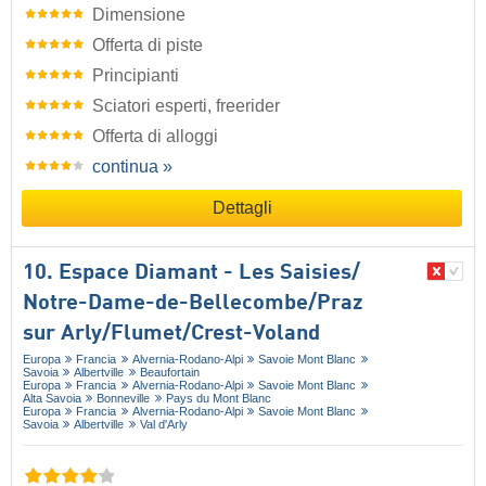
Dimensione
Offerta di piste
Principianti
Sciatori esperti, freerider
Offerta di alloggi
continua »
Dettagli
10. Espace Diamant - Les Saisies/​
Notre-Dame-de-Bellecombe/​Praz
sur Arly/​Flumet/​Crest-Voland
Europa
Francia
Alvernia-Rodano-Alpi
Savoie Mont Blanc
Savoia
Albertville
Beaufortain
Europa
Francia
Alvernia-Rodano-Alpi
Savoie Mont Blanc
Alta Savoia
Bonneville
Pays du Mont Blanc
Europa
Francia
Alvernia-Rodano-Alpi
Savoie Mont Blanc
Savoia
Albertville
Val d'Arly