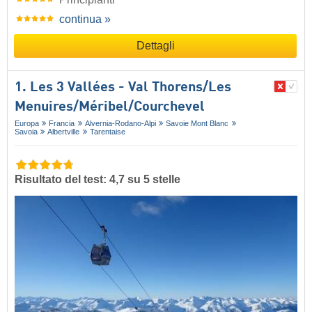
continua »
Dettagli
1. Les 3 Vallées - Val Thorens/​Les
Menuires/​Méribel/​Courchevel
Europa
Francia
Alvernia-Rodano-Alpi
Savoie Mont Blanc
Savoia
Albertville
Tarentaise
Risultato del test: 4,7 su 5 stelle