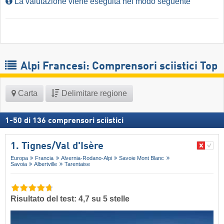
La valutazione viene eseguita nel modo seguente
Alpi Francesi: Comprensori sciistici Top
Carta
Delimitare regione
1
-
50
di
136
comprensori sciistici
1. Tignes/​Val d'Isère
Europa
Francia
Alvernia-Rodano-Alpi
Savoie Mont Blanc
Savoia
Albertville
Tarentaise
Risultato del test: 4,7 su 5 stelle