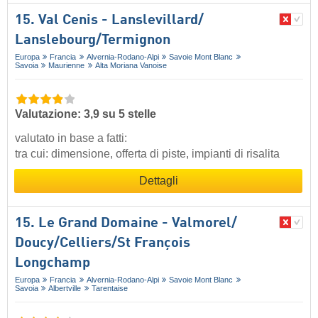
15. Val Cenis - Lanslevillard/​
Lanslebourg/​Termignon
Europa
Francia
Alvernia-Rodano-Alpi
Savoie Mont Blanc
Savoia
Maurienne
Alta Moriana Vanoise
Valutazione: 3,9 su 5 stelle
valutato in base a fatti:
tra cui: dimensione, offerta di piste, impianti di risalita
Dettagli
15. Le Grand Domaine - Valmorel/​
Doucy/​Celliers/​St François
Longchamp
Europa
Francia
Alvernia-Rodano-Alpi
Savoie Mont Blanc
Savoia
Albertville
Tarentaise