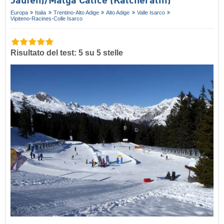
Jaufen)/​Malga Calice (Kalcheralm)
Europa
Italia
Trentino-Alto Adige
Alto Adige
Valle Isarco
Vipiteno-Racines-Colle Isarco
Risultato del test: 5 su 5 stelle