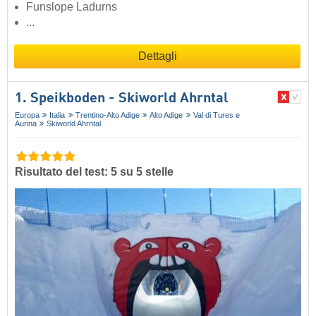
Funslope Ladurns
...
Dettagli
1. Speikboden - Skiworld Ahrntal
Europa
Italia
Trentino-Alto Adige
Alto Adige
Val di Tures e
Aurina
Skiworld Ahrntal
Risultato del test: 5 su 5 stelle