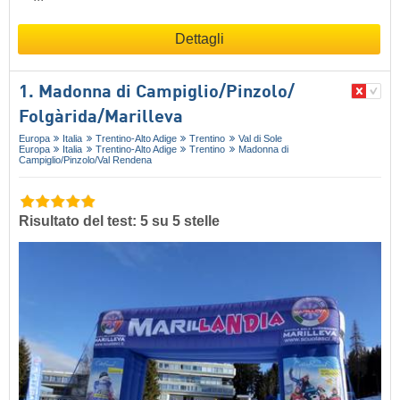
Dettagli
1. Madonna di Campiglio/​Pinzolo/​
Folgàrida/​Marilleva
Europa
Italia
Trentino-Alto Adige
Trentino
Val di Sole
Europa
Italia
Trentino-Alto Adige
Trentino
Madonna di
Campiglio/​Pinzolo/​Val Rendena
Risultato del test: 5 su 5 stelle