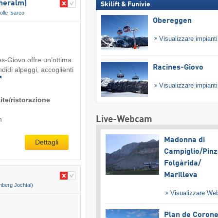
cheralm)
Skilift & Funivie
olle Isarco
Obereggen
Visualizzare impiant
es-Giovo offre un’ottima
Racines-Giovo
didi alpeggi, accoglienti
Visualizzare impiant
ite/ristorazione
Live-Webcam
n
Madonna di
Dettagli
Campiglio/​Pinz
Folgàrida/​
Marilleva
hberg Jochtal)
Visualizzare W
Plan de Coron