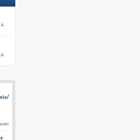
i &
i &
olo/​
ebcam
es