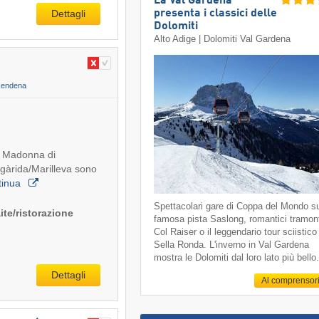
La Val Gardena
presenta i classici delle
Dettagli
Dolomiti
Alto Adige | Dolomiti Val Gardena
 Rendena
ica Madonna di
gàrida/Marilleva sono
tinua
Spettacolari gare di Coppa del Mondo su
ite/ristorazione
famosa pista Saslong, romantici tramont
Col Raiser o il leggendario tour sciistico
Sella Ronda. L'inverno in Val Gardena
mostra le Dolomiti dal loro lato più bello
Dettagli
Al comprensor