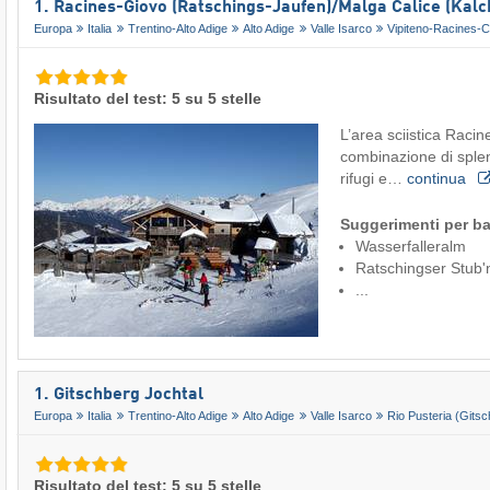
1. Racines-Giovo (Ratschings-Jaufen)/​Malga Calice (Kal
Europa
Italia
Trentino-Alto Adige
Alto Adige
Valle Isarco
Vipiteno-Racines-C
Risultato del test: 5 su 5 stelle
L’area sciistica Racin
combinazione di splen
rifugi e…
continua
Suggerimenti per ba
Wasserfalleralm
Ratschingser Stub'
...
1. Gitschberg Jochtal
Europa
Italia
Trentino-Alto Adige
Alto Adige
Valle Isarco
Rio Pusteria (Gitsc
Risultato del test: 5 su 5 stelle