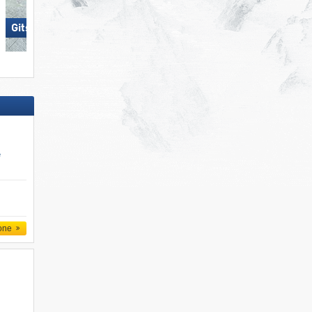
Gitschberg Jochtal
Gitschberg Jochtal
e
one