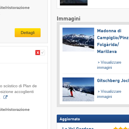
ite/ristorazione
z
Immagini
Madonna di
Dettagli
Campiglio/​Pinz
Folgàrida/​
Marilleva
Visualizzare
immagini
Gitschberg Joc
o sciistico di Plan de
Visualizzare
izione accoglienti
immagini
a
ite/ristorazione
Aggiornato