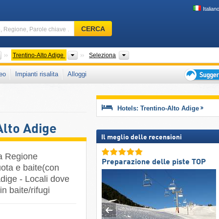
Italian
Comprensorio
CERCA
sciistico,
Regione,
Parole
Paesi
Regioni
Catene montuose, Parco, Altro, 
Trentino-Alto Adige
Seleziona
chiave
eo
Impianti risalita
Alloggi
…
Suggeriment
per
vacanza
Hotels: Trentino-Alto Adige
sciistica
Alto Adige
Il meglio delle recensioni
la Regione
Preparazione delle piste TOP
uota e baite(con
dige - Locali dove
 baite/rifugi