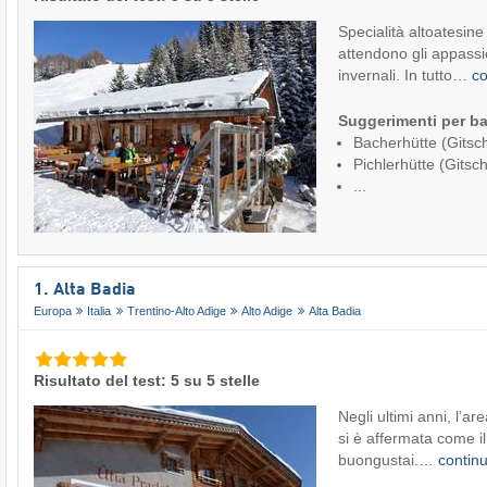
Specialità altoatesine 
attendono gli appassio
invernali. In tutto…
c
Suggerimenti per ba
Bacherhütte (Gitsc
Pichlerhütte (Gitsc
...
1. Alta Badia
Europa
Italia
Trentino-Alto Adige
Alto Adige
Alta Badia
Risultato del test: 5 su 5 stelle
Negli ultimi anni, l’are
si è affermata come i
buongustai.…
contin