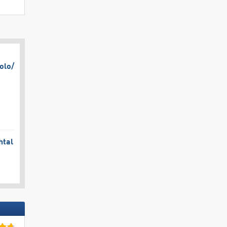
olo/​
htal