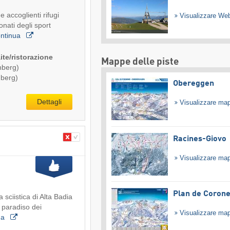
e accoglienti rifugi
Visualizzare W
nati degli sport
ontinua
ite/ristorazione
Mappe delle piste
hberg)
hberg)
Obereggen
Dettagli
Visualizzare ma
Racines-Giovo
Visualizzare ma
Plan de Coron
a sciistica di Alta Badia
l paradiso dei
Visualizzare ma
ua