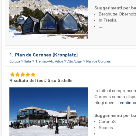
Suggerimenti per ba
Berghütte Oberhol
In.Treska
...
1. Plan de Corones (Kronplatz)
Europa
Italia
Trentino-Alto Adige
Alto Adige
Plan de Corones
Risultato del test: 5 su 5 stelle
In tutto il comprensori
Corones sono a dispos
rifugi dove…
continu
Suggerimenti per ba
CoroneS
Spaces
...