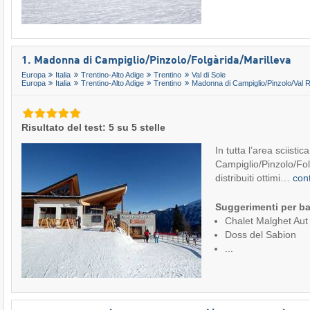
1. Madonna di Campiglio/​Pinzolo/​Folgàrida/​Marilleva
Europa
Italia
Trentino-Alto Adige
Trentino
Val di Sole
Europa
Italia
Trentino-Alto Adige
Trentino
Madonna di Campiglio/​Pinzolo/​Val
Risultato del test: 5 su 5 stelle
In tutta l’area sciist
Campiglio/Pinzolo/Fol
distribuiti ottimi…
con
Suggerimenti per ba
Chalet Malghet Aut
Doss del Sabion
...