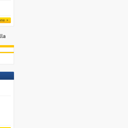
one
lla