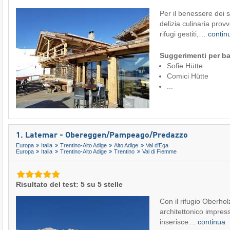
Per il benessere dei s
delizia culinaria pro
rifugi gestiti,…
conti
Suggerimenti per ba
Sofie Hütte
Comici Hütte
...
1. Latemar - Obereggen/​Pampeago/​Predazzo
Europa
Italia
Trentino-Alto Adige
Alto Adige
Val d'Ega
Europa
Italia
Trentino-Alto Adige
Trentino
Val di Fiemme
Risultato del test: 5 su 5 stelle
Con il rifugio Oberhol
architettonico impres
inserisce…
continua