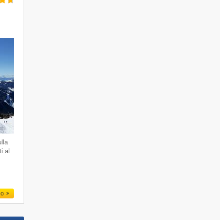
lla
i al
.
io