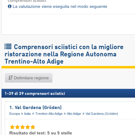
comprensori sciistici
La valutazione viene eseguita nel modo seguente
Comprensori sciistici con la migliore
ristorazione nella Regione Autonoma
Trentino-Alto Adige
Delimitare regione
1
-
39
di
39
comprensori sciistici
1. Val Gardena (Gröden)
Europa
Italia
Trentino-Alto Adige
Alto Adige
Val Gardena (Gröden)
Risultato del test: 5 su 5 stelle