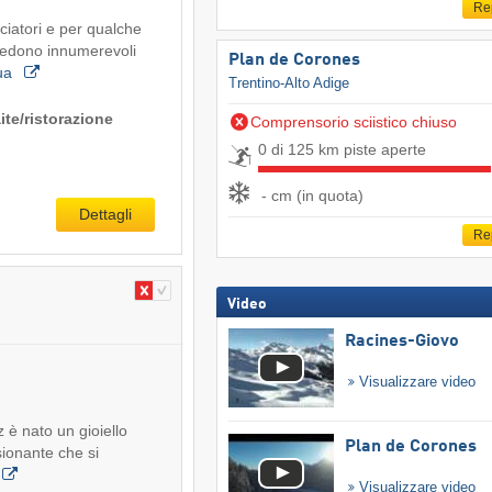
Re
ciatori e per qualche
vvedono innumerevoli
Plan de Corones
nua
Trentino-Alto Adige
ite/ristorazione
Comprensorio sciistico chiuso
0 di 125 km piste aperte
- cm (in quota)
Dettagli
Re
Video
Racines-Giovo
Visualizzare video
z è nato un gioiello
Plan de Corones
sionante che si
Visualizzare video