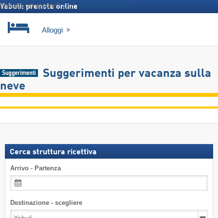
Notato un errore?
Qui puoi segnalarlo
Yabuli: prenota online
Alloggi
Suggerimenti per vacanza sulla
neve
Cerca struttura ricettiva
Arrivo - Partenza
Destinazione - scegliere