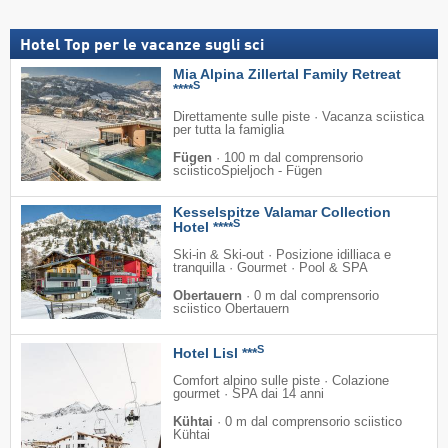
Hotel Top per le vacanze sugli sci
Mia Alpina Zillertal Family Retreat
S
****
Direttamente sulle piste · Vacanza sciistica
per tutta la famiglia
Fügen
·
100 m dal comprensorio
sciisticoSpieljoch - Fügen
Kesselspitze Valamar Collection
S
Hotel ****
Ski-in & Ski-out · Posizione idilliaca e
tranquilla · Gourmet · Pool & SPA
Obertauern
·
0 m dal comprensorio
sciistico Obertauern
S
Hotel Lisl ***
Comfort alpino sulle piste · Colazione
gourmet · SPA dai 14 anni
Kühtai
·
0 m dal comprensorio sciistico
Kühtai