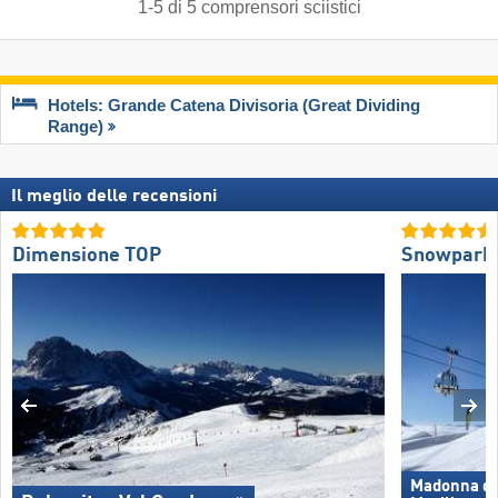
1
-
5
di
5
comprensori sciistici
Hotels: Grande Catena Divisoria (Great Dividing
Range)
Il meglio delle recensioni
Dimensione TOP
Snowpark
Madonna di 