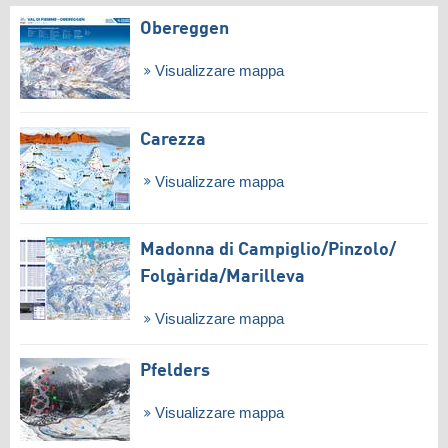
Obereggen
Visualizzare mappa
Carezza
Visualizzare mappa
Madonna di Campiglio/​Pinzolo/​
Folgàrida/​Marilleva
Visualizzare mappa
Pfelders
Visualizzare mappa