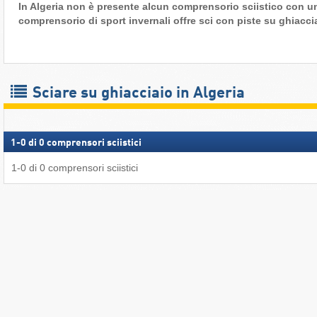
In Algeria non è presente alcun comprensorio sciistico con u
comprensorio di sport invernali offre sci con piste su ghiacci
Sciare su ghiacciaio in Algeria
1
-
0
di
0
comprensori sciistici
1
-
0
di
0
comprensori sciistici