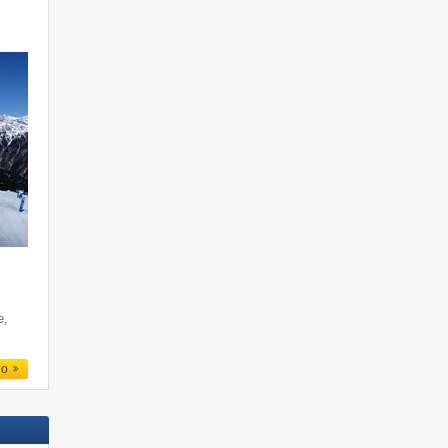
e
e,
io