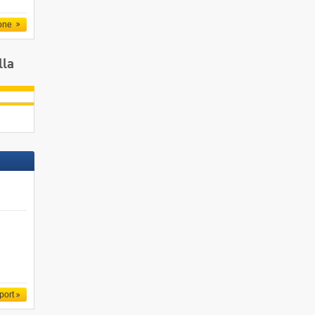
one
lla
port