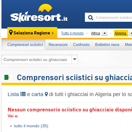
skiresort
Continenti
Seleziona Regione
Tutto il mondo
Africa
Algeria
Comprensori sciistici
Recensioni
Confronto
Bollettini neve
Met
Comprensori sciistici su ghiacci
Lista
e
carta
di tutti i ghiacciai in Algeria per lo s
Nessun comprensorio sciistico su ghiacciaio disponib
Vai a:
tutto il mondo
(35)