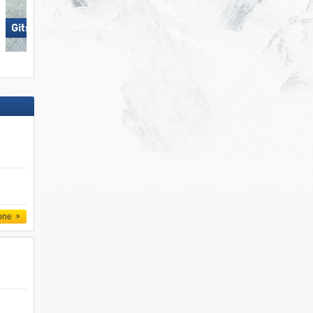
Gitschberg Jochtal
Plan de Corones
one