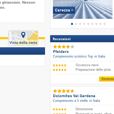
n ghiacciaio. Nessun
aio.
Carezza
Recensioni
Vista della carta
Pfelders
Comprensorio sciistico Top
in Italia
Sicurezza neve
Preparazione delle piste
Recensi
Dolomites Val Gardena
Comprensorio a 5 stelle
in Italia
Dimensione
Ristoranti in quota, rifugi