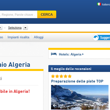
Italian
Comprensorio
CERCA
sciistico,
Regione,
Parole
Paesi
Catene montuose, Provincia
Seleziona
chiave
eo
Impianti risalita
Alloggi
…
Suggeriment
per
vacanza
Hotels: Algeria
sciistica
aio Algeria
Il meglio delle recensioni
ci
Preparazione delle piste TOP
ile in Algeria!