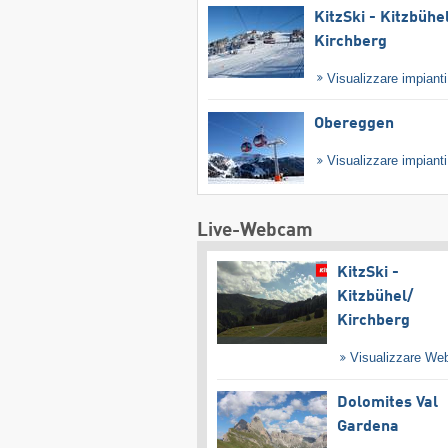
KitzSki - Kitzbühel
Kirchberg
Visualizzare impiant
Obereggen
Visualizzare impiant
Live-Webcam
KitzSki -
Kitzbühel/​
Kirchberg
Visualizzare W
Dolomites Val
Gardena