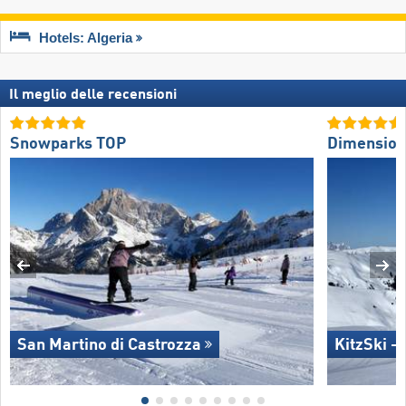
Hotels: Algeria
Il meglio delle recensioni
Snowparks TOP
Dimension
San Martino di Castrozza
KitzSki -