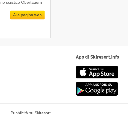
io sciistico Obertauern
Alla pagina web
App di Skiresort.info
App
Store
Goog
play
Pubblicità su Skiresort