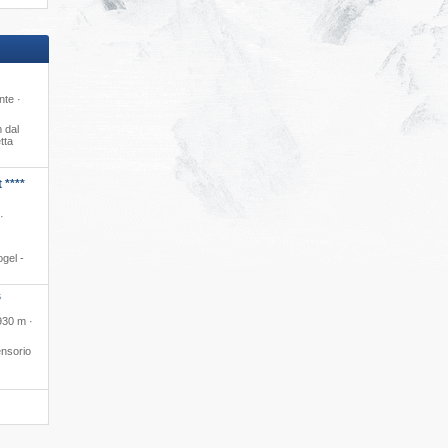
nte ·
 dal
tta
 ****
·
gel -
S
930 m ·
nsorio