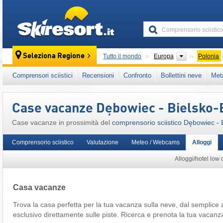
skiresort
Continenti
Seleziona Regione
Tutto il mondo
Europa
Polonia
Questo comprensorio sciistico è presente an
Comprensori sciistici
Recensioni
Confronto
Bollettini neve
Met
Carpazi Polacchi
,
Monti Beschidi
,
Carpazi
,
Case vacanze Dębowiec - Bielsko-
Case vacanze in prossimità del
comprensorio sciistico Dębowiec - 
Comprensorio sciistico
Valutazione
Meteo / Webcams
Alloggi
Alloggi/hotel low 
Casa vacanze
Trova la casa perfetta per la tua vacanza sulla neve, dal semplice
esclusivo direttamente sulle piste. Ricerca e prenota la tua vacanz