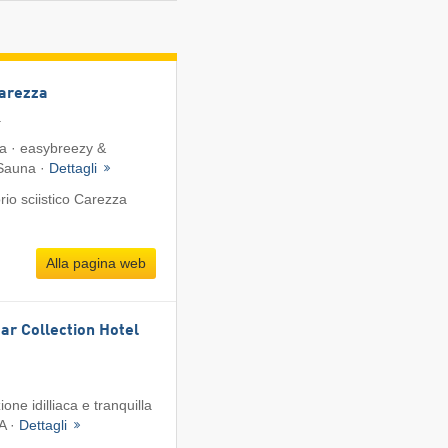
Carezza
a
ta · easybreezy &
 Sauna ·
Dettagli
io sciistico Carezza
Alla pagina web
ar Collection Hotel
ione idilliaca e tranquilla
A ·
Dettagli