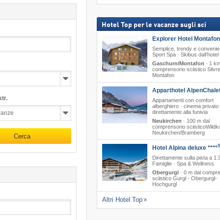
Hotel Top per le vacanze sugli sci
Explorer Hotel Montafon
Semplice, trendy e convenie
Sport Spa · Skibus dall’hotel
Gaschurn/Montafon
·
1 km
comprensorio sciistico Silvre
Montafon
Apparthotel AlpenChalet
tr.
Appartamenti con comfort
alberghiero · cinema privato 
direttamente alla funivia
Neukirchen
·
100 m dal
comprensorio sciisticoWildko
Neukirchen/​Bramberg
Cerca
Hotel Alpina deluxe ****
Direttamente sulla pista a 1.
Famiglie · Spa & Wellness
Obergurgl
·
0 m dal compre
sciistico Gurgl - Obergurgl-
Hochgurgl
Altri Hotel Top