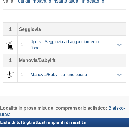
Vai a:
Tutti gli impianti di risalita attuali in dettaglio
1
Seggiovia
4pers.| Seggiovia ad agganciamento
1
fisso
1
Manovia/Babylift
1
Manovia/Babylift a fune bassa
Località
in prossimità del comprensorio sciistico:
Bielsko-
Biała
Lista di tutti gli attuali impianti di risalita