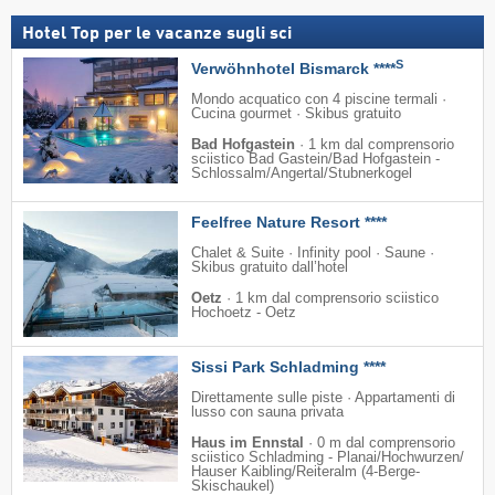
Hotel Top per le vacanze sugli sci
S
Verwöhnhotel Bismarck ****
Mondo acquatico con 4 piscine termali ·
Cucina gourmet · Skibus gratuito
Bad Hofgastein
·
1 km dal comprensorio
sciistico Bad Gastein/​Bad Hofgastein -
Schlossalm/​Angertal/​Stubnerkogel
Feelfree Nature Resort ****
Chalet & Suite · Infinity pool · Saune ·
Skibus gratuito dall’hotel
Oetz
·
1 km dal comprensorio sciistico
Hochoetz - Oetz
Sissi Park Schladming ****
Direttamente sulle piste · Appartamenti di
lusso con sauna privata
Haus im Ennstal
·
0 m dal comprensorio
sciistico Schladming - Planai/​Hochwurzen/​
Hauser Kaibling/​Reiteralm (4-Berge-
Skischaukel)