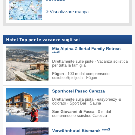
Visualizzare mappa
Hotel Top per le vacanze sugli sci
Mia Alpina Zillertal Family Retreat
S
****
Direttamente sulle piste · Vacanza sciistica
per tutta la famiglia
Fügen
·
100 m dal comprensorio
sciisticoSpieljoch - Fügen
Sporthotel Passo Carezza
Direttamente sulla pista · easybreezy &
colorato · Sport Bar · Sauna
San Giovanni di Fassa
·
0 m dal
comprensorio sciistico Carezza
S
Verwöhnhotel Bismarck ****