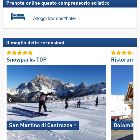
Prenota online questo comprensorio sciistico
Alloggi low cost/hotel
Il meglio delle recensioni
Snowparks TOP
Ristoranti/
San Martino di Castrozza
Dolomites