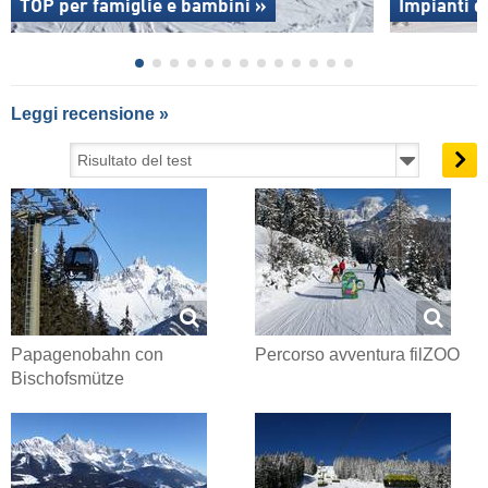
TOP per famiglie e bambini »
Impianti d
Leggi recensione »
Papagenobahn con
Percorso avventura filZOO
Bischofsmütze