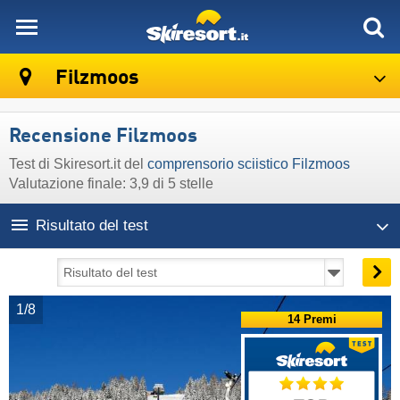
skiresort
Filzmoos
Recensione Filzmoos
Test di Skiresort.it del
comprensorio sciistico Filzmoos
Valutazione finale: 3,9 di 5 stelle
Risultato del test
1/8
14 Premi