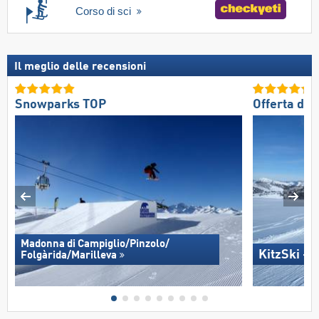
Corso di sci
Il meglio delle recensioni
Snowparks TOP
Offerta di 
Madonna di Campiglio/​Pinzolo/​
KitzSki - 
Folgàrida/​Marilleva