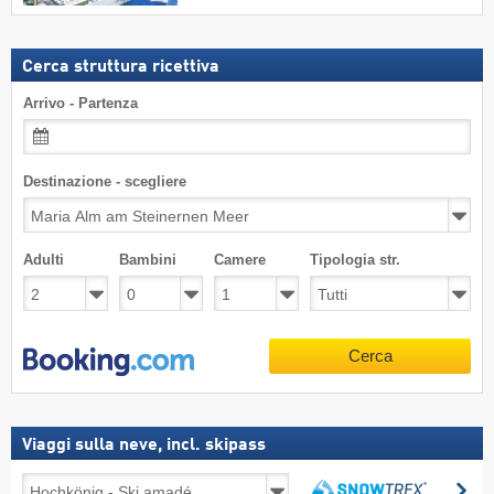
Cerca struttura ricettiva
Arrivo - Partenza
Destinazione - scegliere
Adulti
Bambini
Camere
Tipologia str.
Cerca
Viaggi sulla neve, incl. skipass
Viaggi
Ce