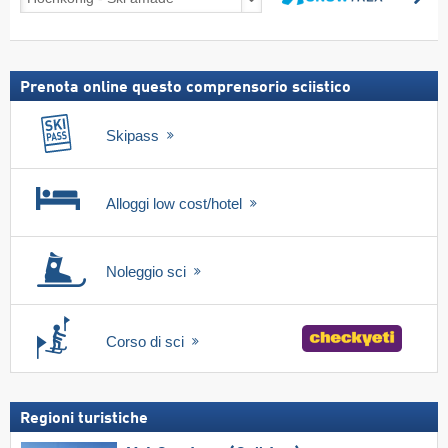
sulla
Cerca
neve,
incl.
skipass
Prenota online questo comprensorio sciistico
Skipass
Alloggi low cost/hotel
Noleggio sci
Corso di sci
Regioni turistiche