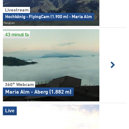
Livestream
Hochkönig - FlyingCam (1.900 m) - Maria Alm
43 minuti fa
360° Webcam
Maria Alm - Aberg (1.882 m)
Live