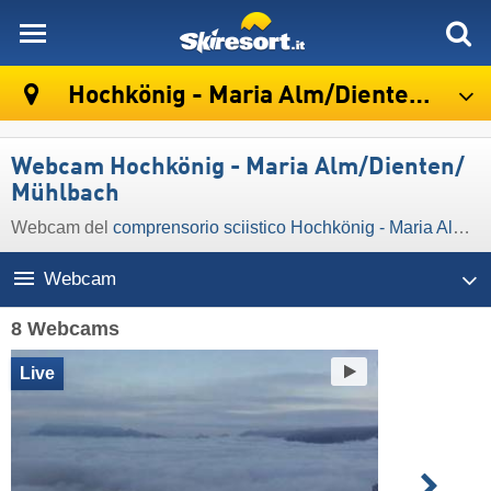
skiresort
Hochkönig - Maria Alm/​Dienten/​Mühlbach
Webcam Hochkönig - Maria Alm/​Dienten/​
Mühlbach
Webcam del
comprensorio sciistico Hochkönig - Maria Alm/​Dienten/​Mühlbach
Webcam
8 Webcams
Live