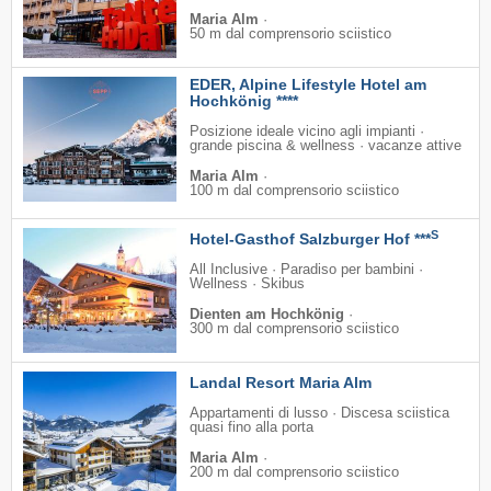
Maria Alm
·
50 m dal comprensorio sciistico
EDER, Alpine Lifestyle Hotel am
Hochkönig ****
Posizione ideale vicino agli impianti ·
grande piscina & wellness · vacanze attive
Maria Alm
·
100 m dal comprensorio sciistico
S
Hotel-Gasthof Salzburger Hof ***
All Inclusive · Paradiso per bambini ·
Wellness · Skibus
Dienten am Hochkönig
·
300 m dal comprensorio sciistico
Landal Resort Maria Alm
Appartamenti di lusso · Discesa sciistica
quasi fino alla porta
Maria Alm
·
200 m dal comprensorio sciistico