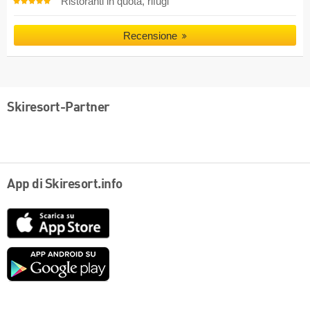
Ristoranti in quota, rifugi
Recensione
Skiresort-Partner
App di Skiresort.info
App
Store
Google
play