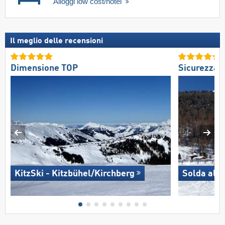
Alloggi low cost/hotel
Il meglio delle recensioni
Dimensione TOP
Sicurezza 
KitzSki - Kitzbühel/​Kirchberg
Solda all'