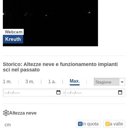
Webcam
Kreuth
Storico: Altezze neve e funzionamento impianti
sci nel passato
Max.
1 m.
3 m.
1 a.
-
Altezza neve
in quota
a valle
cm