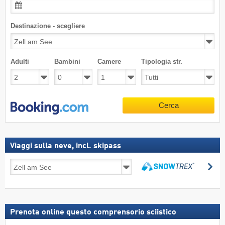
Destinazione - scegliere
Adulti
Bambini
Camere
Tipologia str.
Cerca
Viaggi sulla neve, incl. skipass
Viaggi
Ce
sulla
Cerca
neve,
incl.
skipass
Prenota online questo comprensorio sciistico