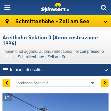
skiresort
Schmittenhöhe - Zell am See
Areitbahn Sektion 3 (Anno costruzione
1996)
Impianto ad agganc. autom. /Telecabina nel
comprensorio
sciistico Schmittenhöhe - Zell am See
Impianti di risalita
1/4