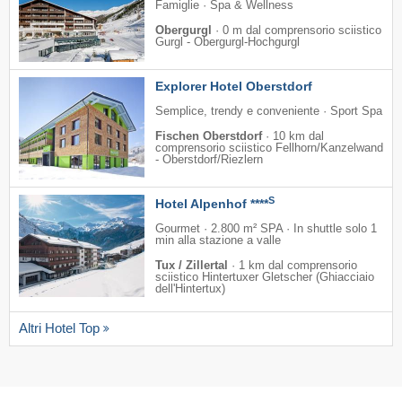
Famiglie · Spa & Wellness
Obergurgl
·
0 m dal comprensorio sciistico
Gurgl - Obergurgl-Hochgurgl
Explorer Hotel Oberstdorf
Semplice, trendy e conveniente · Sport Spa
Fischen Oberstdorf
·
10 km dal
comprensorio sciistico Fellhorn/​Kanzelwand
- Oberstdorf/​Riezlern
S
Hotel Alpenhof ****
Gourmet · 2.800 m² SPA · In shuttle solo 1
min alla stazione a valle
Tux / Zillertal
·
1 km dal comprensorio
sciistico Hintertuxer Gletscher (Ghiacciaio
dell'Hintertux)
Altri Hotel Top