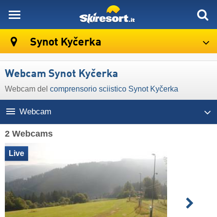
skiresort
Synot Kyčerka
Webcam Synot Kyčerka
Webcam del
comprensorio sciistico Synot Kyčerka
Webcam
2 Webcams
Live