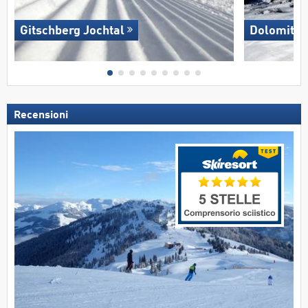
Gitschberg Jochtal
Dolomites
Recensioni