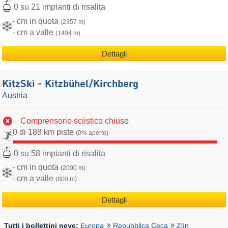
0 su 21 impianti di risalita
- cm in quota
(2357 m)
- cm a valle
(1404 m)
Dettagli
KitzSki - Kitzbühel/​Kirchberg
Austria
Comprensorio sciistico chiuso
0 di 188 km piste
(0% aperte)
0 su 58 impianti di risalita
- cm in quota
(2000 m)
- cm a valle
(800 m)
Dettagli
Europa
Repubblica Ceca
Zlín
Tutti i bollettini neve: