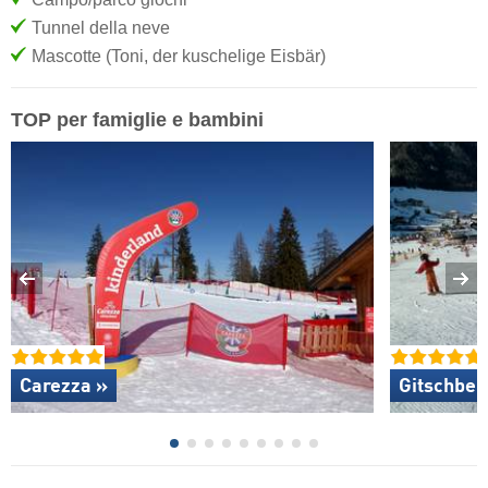
Tunnel della neve
Mascotte (Toni, der kuschelige Eisbär)
TOP per famiglie e bambini
Carezza »
Gitschber