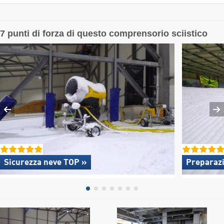
7 punti di forza di questo comprensorio sciistico
Sicurezza neve TOP »
Preparazi