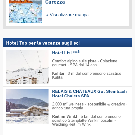
Carezza
Visualizzare mappa
Hotel Top per le vacanze sugli sci
S
Hotel Lisl ***
Comfort alpino sulle piste · Colazione
gourmet · SPA dai 14 anni
Kühtai
·
0 m dal comprensorio sciistico
Kühtai
RELAIS & CHÂTEAUX Gut Steinbach
Hotel Chalets SPA
2.000 m² wellness · sostenibile & creativo ·
agricoltura propria
Reit im Winkl
·
5 km dal comprensorio
sciistico Steinplatte Winklmoosalm -
Waidring/​Reit im Winkl