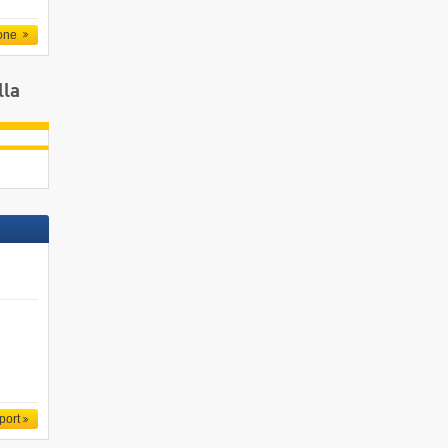
one
lla
port