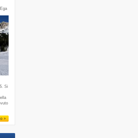
'Ega
5. Si
ella
evuto
io