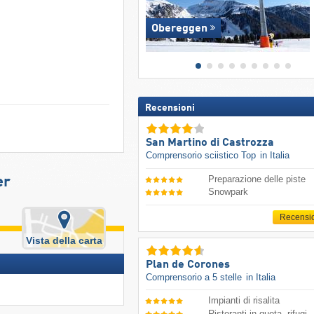
Obereggen
Recensioni
San Martino di Castrozza
Comprensorio sciistico Top
in Italia
Preparazione delle piste
er
Snowpark
Recensi
Vista della carta
Plan de Corones
Comprensorio a 5 stelle
in Italia
Impianti di risalita
Ristoranti in quota, rifugi