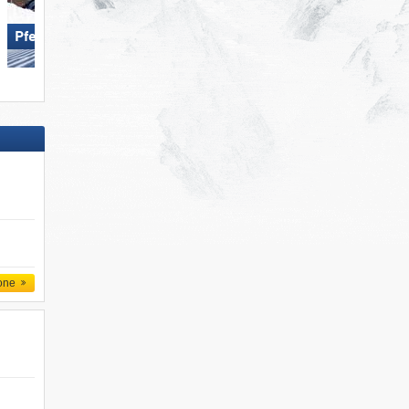
Pfelders
Solda all'Ortles
one