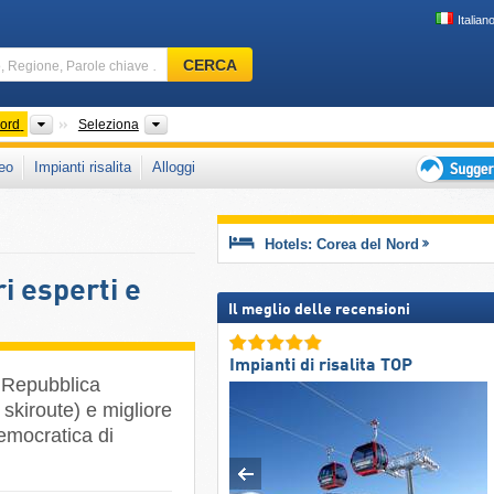
Italian
Comprensorio
CERCA
sciistico,
Regione,
Parole
Paesi
Catena montuosa, Province
Nord
Seleziona
chiave
eo
Impianti risalita
Alloggi
…
Suggeriment
per
vacanza
Hotels: Corea del Nord
sciistica
i esperti e
Il meglio delle recensioni
Impianti di risalita TOP
la Repubblica
 skiroute) e migliore
Democratica di