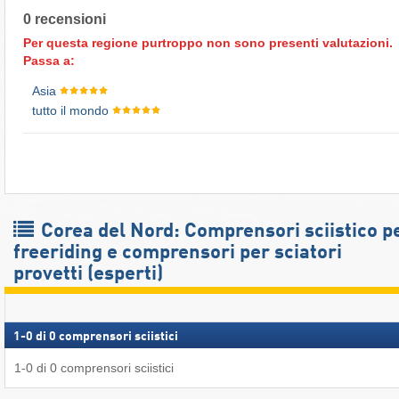
0 recensioni
Per questa regione purtroppo non sono presenti valutazioni.
Passa a:
Asia
tutto il mondo
Corea del Nord: Comprensori sciistico p
freeriding e comprensori per sciatori
provetti (esperti)
1
-
0
di
0
comprensori sciistici
1
-
0
di
0
comprensori sciistici