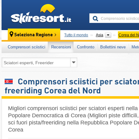
skiresort
Continenti
Seleziona Regione
Tutto il mondo
Asia
Corea del 
Comprensori sciistici
Recensioni
Confronto
Bollettini neve
Met
Comprensori sciistici per sciator
freeriding Corea del Nord
Migliori comprensori sciistici per sciatori esperti nel
Popolare Democratica di Corea (Migliori piste difficili,
sci fuori pista/freeriding nella Repubblica Popolare 
Corea