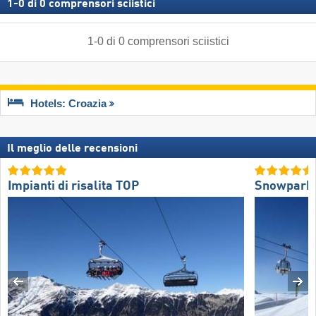
1
-
0
di
0
comprensori sciistici
1
-
0
di
0
comprensori sciistici
Hotels: Croazia
Il meglio delle recensioni
Impianti di risalita TOP
Snowpark