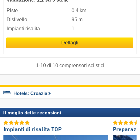
Piste
0,4 km
Dislivello
95 m
Impianti risalita
1
Dettagli
1
-
10
di
10
comprensori sciistici
Hotels: Croazia
Il meglio delle recensioni
Impianti di risalita TOP
Preparazio