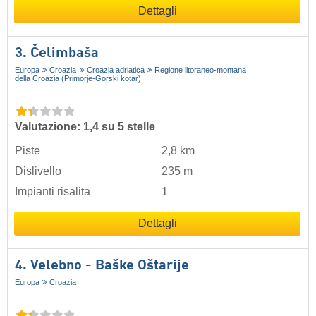
Dettagli
3. Čelimbaša
Europa
Croazia
Croazia adriatica
Regione litoraneo-montana
della Croazia (Primorje-Gorski kotar)
Valutazione: 1,4 su 5 stelle
Piste
2,8 km
Dislivello
235 m
Impianti risalita
1
Dettagli
4. Velebno - Baške Oštarije
Europa
Croazia