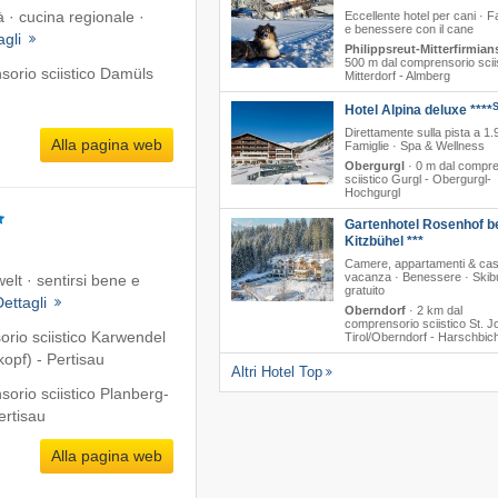
 · cucina regionale ·
Eccellente hotel per cani · F
e benessere con il cane
agli
Philippsreut-Mitterfirmian
500 m dal comprensorio scii
orio sciistico Damüls
Mitterdorf - Almberg
Hotel Alpina deluxe ****
Direttamente sulla pista a 1.
Alla pagina web
Famiglie · Spa & Wellness
Obergurgl
·
0 m dal compre
sciistico Gurgl - Obergurgl-
Hochgurgl
Gartenhotel Rosenhof b
Kitzbühel ***
Camere, appartamenti & ca
vacanza · Benessere · Skib
welt · sentirsi bene e
gratuito
Dettagli
Oberndorf
·
2 km dal
comprensorio sciistico St. J
rio sciistico Karwendel
Tirol/​Oberndorf - Harschbich
opf) - Pertisau
Altri Hotel Top
orio sciistico Planberg-
ertisau
Alla pagina web