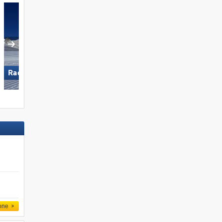
Racines-Giovo
San Martino di Castrozza
Dolomites Val Gardena »
Pfelders
/​Kirchberg »
one