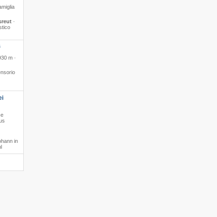
amiglia
sreut
·
stico
S
930 m ·
nsorio
ei
se
us
ohann in
l