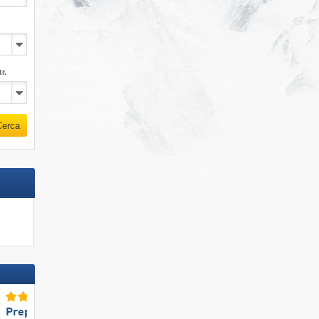
r.
Cerca
Preparazione delle piste TOP
Snowparks TOP