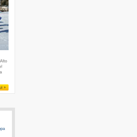
 Alto
e!
ia
qui
ppa