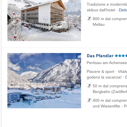
Tradizione e modernità
skibus dall’hotel ·
Dett
800 m dal comprens
Mellau
Das Pfandler
Pertisau am Achensee
Piacere & sport · Vital
godersi la vacanza! ·
50 m dal comprenso
Bergbahn (Zwölferk
400 m dal comprens
und Wiesenlifte - P