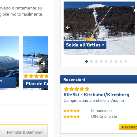
trovano direttamente su
gibile molto facilmente.
Solda all'Ortles
Recensioni
/​
Plan de Corones »
KitzSki - Kitzbühel
KitzSki - Kitzbühel/​Kirchberg
Comprensorio a 5 stelle
in Austria
Dimensione
Offerta di piste
Recensi
Famiglie & Bambini