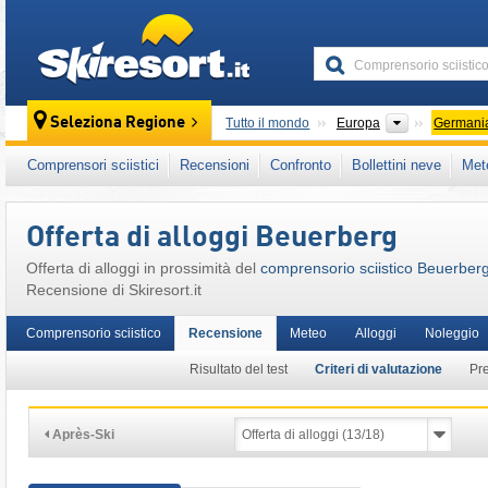
skiresort
Continenti
Seleziona Regione
Tutto il mondo
Europa
Germani
Questo comprensorio sciistico è presente an
Comprensori sciistici
Recensioni
Confronto
Bollettini neve
Met
Baviera Meridionale
,
Germania Meridionale
Offerta di alloggi Beuerberg
Offerta di alloggi in prossimità del
comprensorio sciistico Beuerber
Recensione di Skiresort.it
Comprensorio sciistico
Recensione
Meteo
Alloggi
Noleggio
Risultato del test
Criteri di valutazione
Pr
Après-Ski