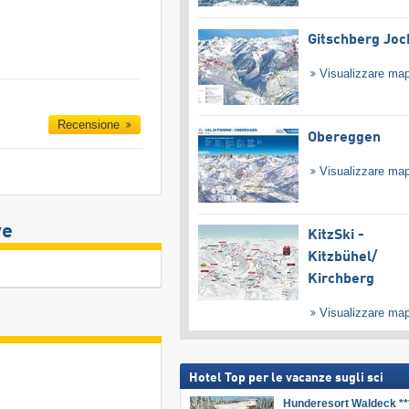
Gitschberg Joc
Visualizzare ma
Recensione
Obereggen
Visualizzare ma
ve
KitzSki -
Kitzbühel/​
Kirchberg
Visualizzare ma
Hotel Top per le vacanze sugli sci
Hunderesort Waldeck **