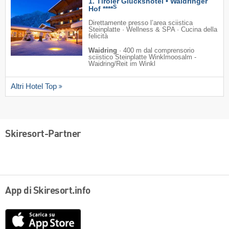
1. Tiroler Glückshotel • Waidringer
S
Hof ****
Direttamente presso l’area sciistica
Steinplatte · Wellness & SPA · Cucina della
felicità
Waidring
·
400 m dal comprensorio
sciistico Steinplatte Winklmoosalm -
Waidring/​Reit im Winkl
Altri Hotel Top
Skiresort-Partner
App di Skiresort.info
App
Store