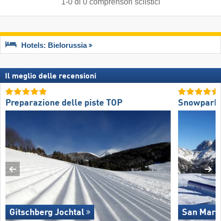
1
-
0
di
0
comprensori sciistici
Hotels: Bielorussia
Il meglio delle recensioni
Preparazione delle piste TOP
Snowpark
Gitschberg Jochtal
San Marti