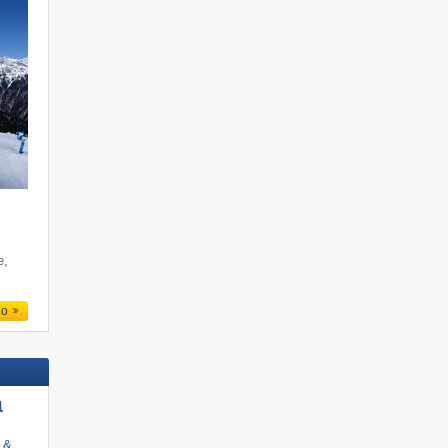
e
e,
io
l
i &