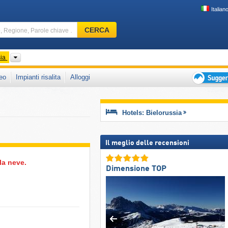
Italian
Comprensorio
CERCA
sciistico,
Regione,
Parole
Paesi
sia
chiave
eo
Impianti risalita
Alloggi
…
Suggeriment
per
vacanza
Hotels: Bielorussia
sciistica
Il meglio delle recensioni
la neve.
Dimensione TOP