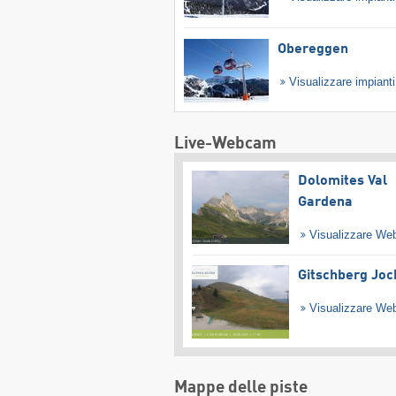
Obereggen
Visualizzare impiant
Live-Webcam
Dolomites Val
Gardena
Visualizzare W
Gitschberg Joc
Visualizzare W
Mappe delle piste