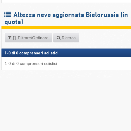
Altezza neve aggiornata Bielorussia (in
quota)
Filtrare/Ordinare
Ricerca
1
-
0
di
0
comprensori sciistici
1
-
0
di
0
comprensori sciistici