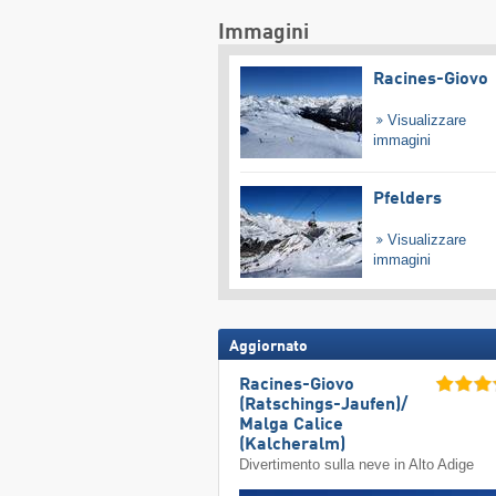
Immagini
Racines-Giovo
Visualizzare
immagini
Pfelders
Visualizzare
immagini
Aggiornato
Racines-Giovo
(Ratschings-Jaufen)/​
Malga Calice
(Kalcheralm)
Divertimento sulla neve in Alto Adige