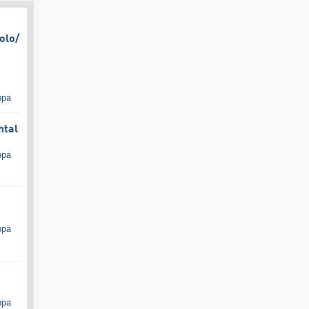
olo/​
ppa
htal
ppa
ppa
ppa