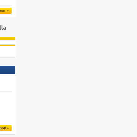
one
lla
port