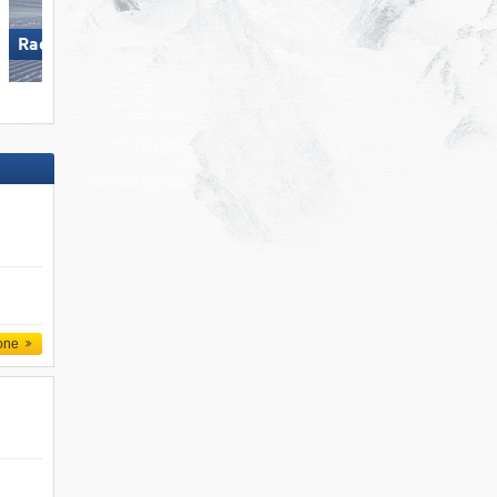
Racines-Giovo
Solda all'Ortles
one