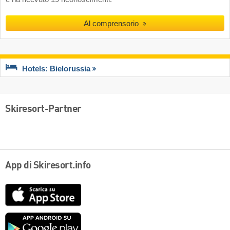
Al comprensorio
Hotels: Bielorussia
Skiresort-Partner
App di Skiresort.info
App
Store
Google
play