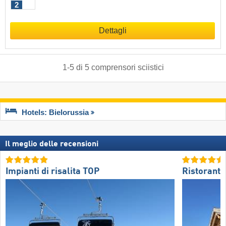
2
Dettagli
1
-
5
di
5
comprensori sciistici
Hotels: Bielorussia
Il meglio delle recensioni
Impianti di risalita TOP
Ristoranti