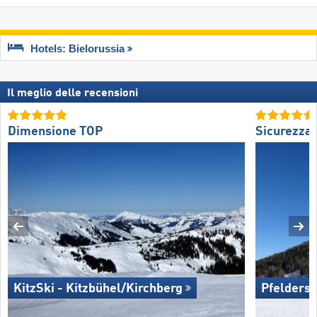
Hotels: Bielorussia
Il meglio delle recensioni
Dimensione TOP
Sicurezza
KitzSki - Kitzbühel/​Kirchberg
Pfelders