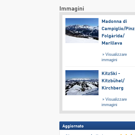
Immagini
Madonna di
Campiglio/​Pinz
Folgàrida/​
Marilleva
Visualizzare
immagini
KitzSki -
Kitzbühel/​
Kirchberg
Visualizzare
immagini
Aggiornato