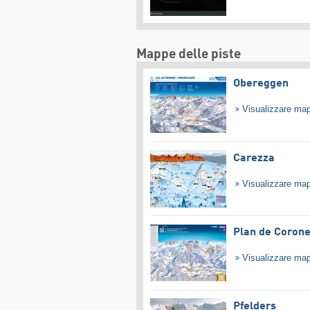
Mappe delle piste
Obereggen
Visualizzare ma
Carezza
Visualizzare ma
Plan de Coron
Visualizzare ma
Pfelders