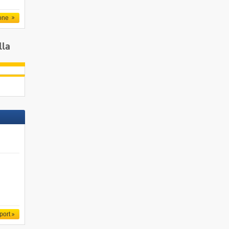
one
lla
port