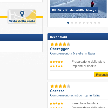
KitzSki - Kitzbühel/​Kirchberg
Vista della carta
Recensioni
Obereggen
Comprensorio a 5 stelle
in Italia
Preparazione delle piste
Impianti di risalita
Recensi
Carezza
Comprensorio sciistico Top
in Italia
Famiglie e bambini
Preparazione delle piste