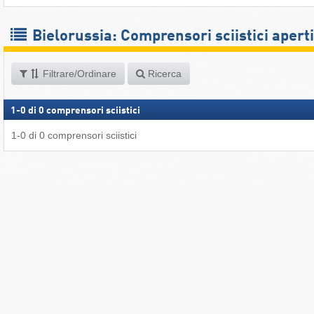
Bielorussia: Comprensori sciistici aperti
Filtrare/Ordinare
Ricerca
1
-
0
di
0
comprensori sciistici
1
-
0
di
0
comprensori sciistici