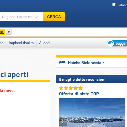
Italian
Comprensorio
CERCA
sciistico,
Regione,
Parole
Paesi
sia
chiave
eo
Impianti risalita
Alloggi
…
Suggeriment
per
vacanza
Hotels: Bielorussia
sciistica
ci aperti
Il meglio delle recensioni
la neve.
Offerta di piste TOP