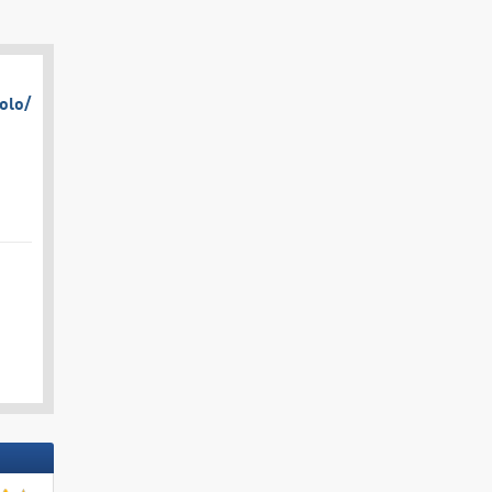
olo/​