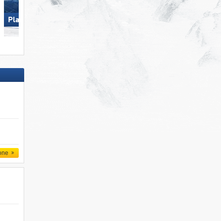
Plan de Corones
Pfelders
one