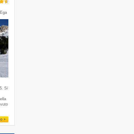
'Ega
5. Si
ella
evuto
io