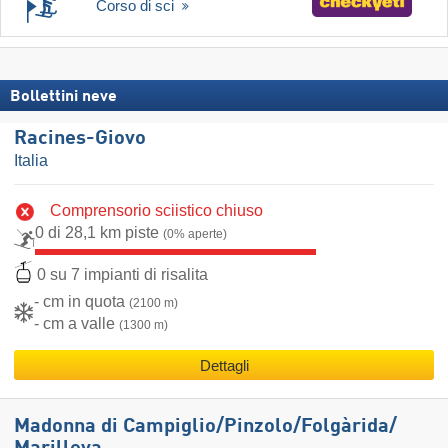
Corso di sci
Bollettini neve
Racines-Giovo
Italia
Comprensorio sciistico chiuso
0 di 28,1 km piste
(0% aperte)
0 su 7 impianti di risalita
- cm in quota
(2100 m)
- cm a valle
(1300 m)
Dettagli
Madonna di Campiglio/​Pinzolo/​Folgàrida/​