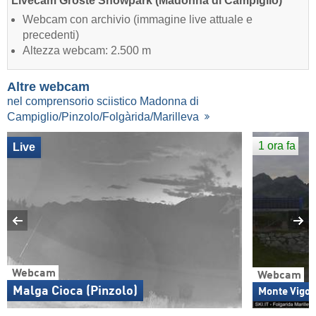
Livecam Grostè Snowpark (Madonna di Campiglio)
Webcam con archivio (immagine live attuale e
precedenti)
Altezza webcam: 2.500 m
Altre webcam
nel comprensorio sciistico Madonna di
Campiglio/Pinzolo/Folgàrida/Marilleva
1 ora fa
Live
Webcam
Webcam
Malga Cioca (Pinzolo)
Monte Vigo (