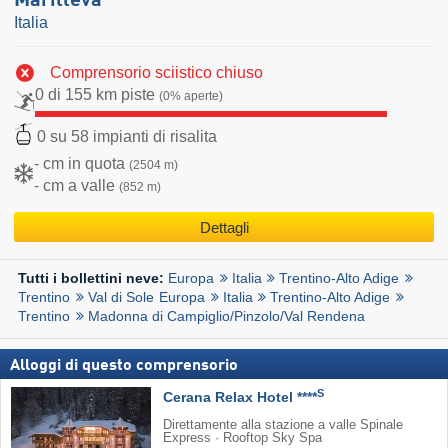
Marilleva
Italia
Comprensorio sciistico chiuso
0 di 155 km piste
(0% aperte)
0 su 58 impianti di risalita
- cm in quota
(2504 m)
- cm a valle
(852 m)
Dettagli
Europa
Italia
Trentino-Alto Adige
Tutti i bollettini neve:
Trentino
Val di Sole
Europa
Italia
Trentino-Alto Adige
Trentino
Madonna di Campiglio/​Pinzolo/​Val Rendena
Alloggi di questo comprensorio
S
Cerana Relax Hotel ****
Direttamente alla stazione a valle Spinale
Express · Rooftop Sky Spa