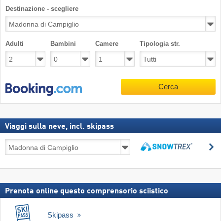
Destinazione - scegliere
Adulti
Bambini
Camere
Tipologia str.
Cerca
Viaggi sulla neve, incl. skipass
Viaggi
C
sulla
Cerca
neve,
incl.
skipass
Prenota online questo comprensorio sciistico
Skipass