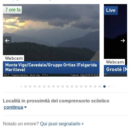
7 ore fa
Live
Webcam
Webcam
Monte Vigo/Cevedale/Gruppo Ortles (Folgarida
Grostè (M
Marilleva)
Località in prossimità del comprensorio sciistico
continua
Notato un errore?
Qui puoi segnalarlo