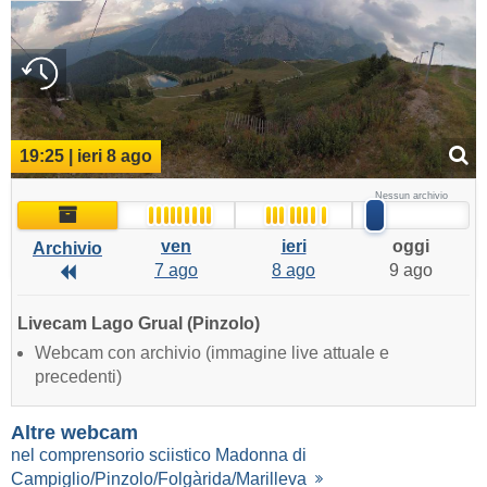
19:25 | ieri 8 ago
Nessun archivio
Archivio
ven
ieri
oggi
Archivio
7 ago
8 ago
9 ago
Archivio
Livecam Lago Grual (Pinzolo)
Webcam con archivio (immagine live attuale e
precedenti)
Altre webcam
nel comprensorio sciistico Madonna di
Campiglio/Pinzolo/Folgàrida/Marilleva