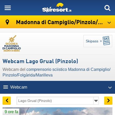
skiresort
Madonna di Campiglio/​Pinzolo/​Folgàrida/​Marilleva
Skipass
Webcam Lago Grual (Pinzolo)
Webcam del
comprensorio sciistico Madonna di Campiglio/​
Pinzolo/​Folgàrida/​Marilleva
Webcam
9 ore fa