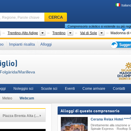
Italian
Comprensorio
CERCA
sciistico,
Comprensorio sciistico si estende su più regi
Regione,
Parole
Paesi
Regioni
Regioni turistiche
Regioni turisti
Trentino-Alto Adige
Trentino
Val di Sole
chiave
Paesi
Regioni turistiche
...
Madonna di Campiglio/Pinzolo/Val Rendena
eo
Impianti risalita
Alloggi
…
che in:
Dolomiti di Brenta
,
Alpi dell'Adamello e della Presanella
,
Skirama Dolomiti
,
Suggeriment
-est)
,
Alpi Orientali Meridionali
,
Alpi Italiane
,
Italia Settentrionale
,
Europa Meridio
per
glio)
vacanza
sciistica
Folgàrida/​Marilleva
oggi
Noleggio sci
Scuole sci
Eventi
Come arrivare
Contatti
Meteo
Webcam
Alloggi di questo comprensorio
Piazza Brenta Alta (…
Cerana Relax Hotel ****
Direttamente alla stazione a 
Spinale Express · Rooftop 