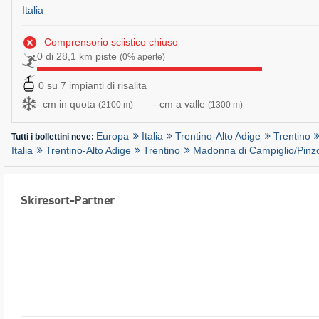
Italia
Comprensorio sciistico chiuso
0 di 28,1 km piste
(0% aperte)
0 su 7 impianti di risalita
- cm in quota
- cm a valle
(2100 m)
(1300 m)
Europa
Italia
Trentino-Alto Adige
Trentino
Tutti i bollettini neve:
Italia
Trentino-Alto Adige
Trentino
Madonna di Campiglio/​Pinz
Skiresort-Partner