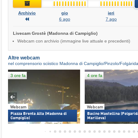
Archivio
Archivio
gio
ieri
Archivio
6 ago
7 ago
Livecam Grostè (Madonna di Campiglio)
Webcam con archivio (immagine live attuale e precedenti)
Altre webcam
nel comprensorio sciistico Madonna di Campiglio/Pinzolo/Folgàrid
3 ore fa
4 ore fa
Webcam
Webcam
Piazza Brenta Alta (Madonna di
Bacino Mastellina (Folgarid
Campiglio)
Marilleva)