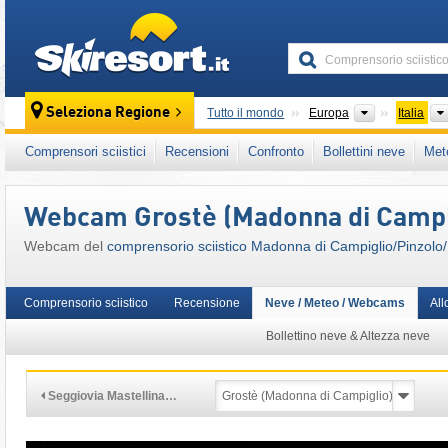
skiresort
Continenti
Seleziona Regione
Tutto il mondo
Europa
Italia
Continenti
Tutto il mondo
Europa
Italia
Comprensori sciistici
Recensioni
Confronto
Bollettini neve
Met
Questo comprensorio sciistico è presente an
Trento
,
Epic Pass
,
Italia Settentrionale (Nord
Webcam Grostè (Madonna di Campi
Alpi Orientali
,
Alpi
,
Unione Europea
Webcam del
comprensorio sciistico Madonna di Campiglio/​Pinzolo/​
Comprensorio sciistico
Recensione
Neve / Meteo / Webcams
All
Bollettino neve & Altezza neve
Seggiovia Mastellina…