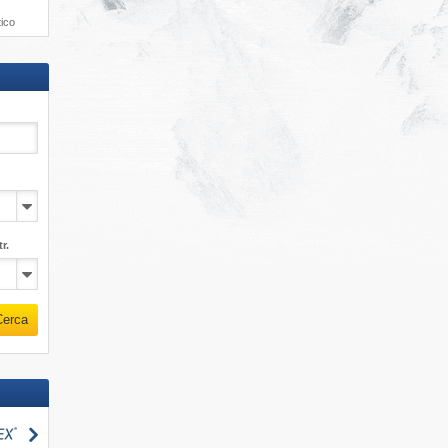
tico
r.
Cerca
Cerca