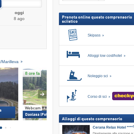
neve,
Cerca
incl.
skipass
oggi
Prenota online questo comprensorio
8 ago
sciistico
Skipass
Alloggi low cost/hotel
a/Marilleva
8 ore fa
Non attuale
Noleggio sci
Corso di sci
Webcam
Webcam
a
Daolasa (Folgarida Marilleva)
Nube d'Oro (Madonn
Alloggi di questo comprensorio
Cerana Relax Hotel ****
Direttamente alla stazione a 