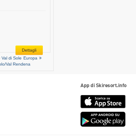
Dettagli
Val di Sole
Europa
olo/​Val Rendena
App di Skiresort.info
App
Store
Goog
play