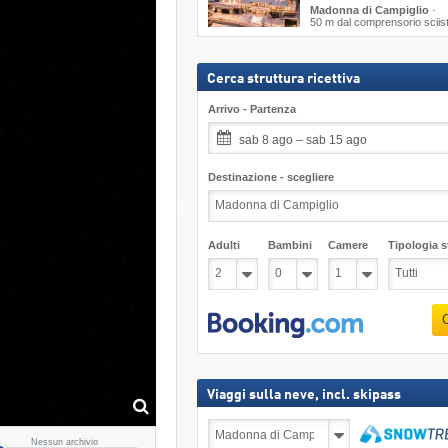
Madonna di Campiglio
·
50 m dal comprensorio sciis
Cerca struttura ricettiva
Arrivo - Partenza
sab 8 ago – sab 15 ago
Destinazione - scegliere
Adulti
Bambini
Camere
Tipologia st
Viaggi sulla neve, incl. skipass
Viaggi
sulla
Nessun archivio