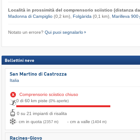
Località in prossimità del comprensorio sciistico (distanza dal
Madonna di Campiglio
(0,2 km),
Folgàrida
(0,1 km),
Marilleva 900
Notato un errore?
Qui puoi segnalarlo
Bollettini neve
San Martino di Castrozza
Italia
Comprensorio sciistico chiuso
0 di 60 km piste
(0% aperte)
0 su 21 impianti di risalita
- cm in quota
- cm a valle
(2357 m)
(1404 m)
Racines-Giovo