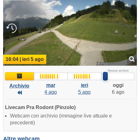
16:04 | ieri 5 ago
Nessun archivio
Archivio
mar
ieri
oggi
Archivio
4 ago
5 ago
6 ago
Archivio
Livecam Pra Rodont (Pinzolo)
Webcam con archivio (immagine live attuale e
precedenti)
Altre webcam