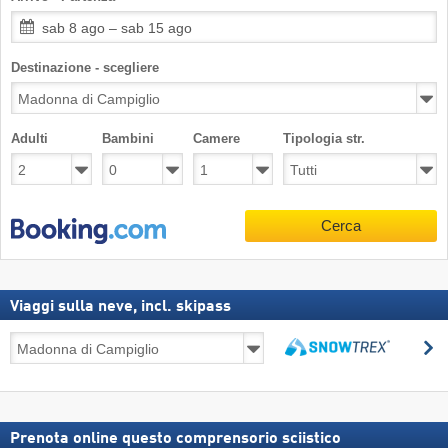
sab 8 ago – sab 15 ago
Destinazione - scegliere
Adulti
Bambini
Camere
Tipologia str.
Cerca
Viaggi sulla neve, incl. skipass
Viaggi
C
sulla
Cerca
neve,
incl.
skipass
Prenota online questo comprensorio sciistico