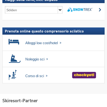
Viaggi
Ce
sulla
Cerca
neve,
incl.
skipass
Prenota online questo comprensorio sciistico
Alloggi low cost/hotel
Noleggio sci
Corso di sci
Skiresort-Partner