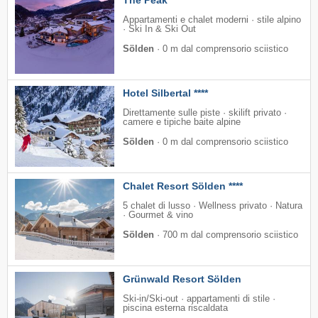
The Peak
Appartamenti e chalet moderni · stile alpino
· Ski In & Ski Out
Sölden
·
0 m dal comprensorio sciistico
Hotel Silbertal ****
Direttamente sulle piste · skilift privato ·
camere e tipiche baite alpine
Sölden
·
0 m dal comprensorio sciistico
Chalet Resort Sölden ****
5 chalet di lusso · Wellness privato · Natura
· Gourmet & vino
Sölden
·
700 m dal comprensorio sciistico
Grünwald Resort Sölden
Ski-in/Ski-out · appartamenti di stile ·
piscina esterna riscaldata