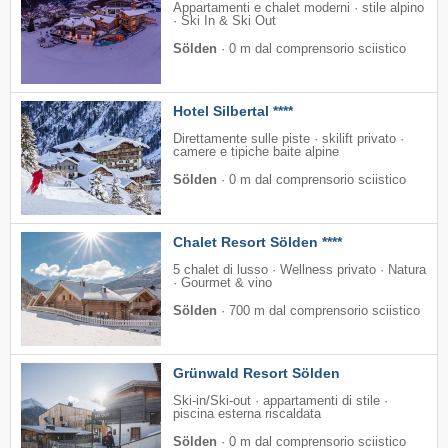
Appartamenti e chalet moderni · stile alpino
· Ski In & Ski Out
Sölden
·
0 m dal comprensorio sciistico
Hotel Silbertal ****
Direttamente sulle piste · skilift privato ·
camere e tipiche baite alpine
Sölden
·
0 m dal comprensorio sciistico
Chalet Resort Sölden ****
5 chalet di lusso · Wellness privato · Natura
· Gourmet & vino
Sölden
·
700 m dal comprensorio sciistico
Grünwald Resort Sölden
Ski-in/Ski-out · appartamenti di stile ·
piscina esterna riscaldata
Sölden
·
0 m dal comprensorio sciistico