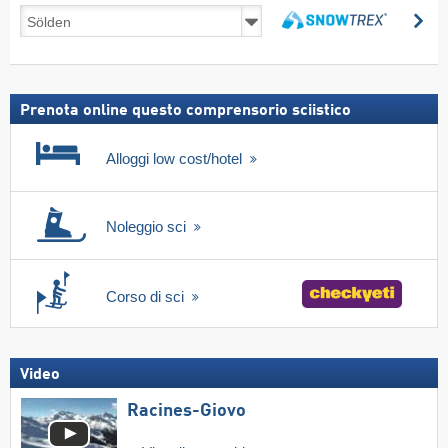
Viaggi
Ce
sulla
Cerca
neve,
incl.
skipass
Prenota online questo comprensorio sciistico
Alloggi low cost/hotel
Noleggio sci
Corso di sci
Video
Racines-Giovo