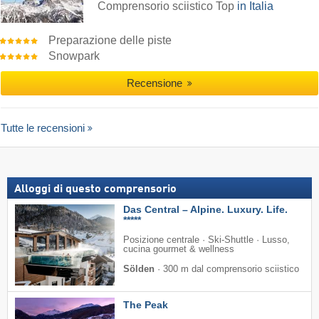
Comprensorio sciistico Top
in Italia
Preparazione delle piste
Snowpark
Recensione
Tutte le recensioni
Alloggi di questo comprensorio
Das Central – Alpine. Luxury. Life.
*****
Posizione centrale · Ski-Shuttle · Lusso,
cucina gourmet & wellness
Sölden
·
300 m dal comprensorio sciistico
The Peak