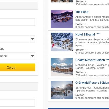
Sölden
·
300 m dal comprensorio scii
The Peak
Appartamenti e chalet moder
stile alpino · Ski In & Ski Out
Sölden
·
0 m dal comprensorio sciisti
Hotel Silbertal ****
Direttamente sulle piste · skil
privato · camere e tipiche ba
alpine
tr.
Sölden
·
0 m dal comprensorio sciisti
Chalet Resort Sölden **
5 chalet di lusso · Wellness 
Cerca
Natura · Gourmet & vino
Sölden
·
700 m dal comprensorio scii
Grünwald Resort Sölden
Ski-in/Ski-out · appartamenti 
· piscina esterna riscaldata
Sölden
·
0 m dal comprensorio sciisti