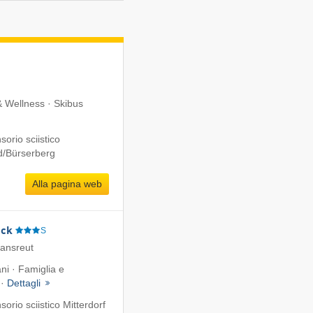
 & Wellness · Skibus
orio sciistico
d/​Bürserberg
Alla pagina web
eck
S
iansreut
ni · Famiglia e
 ·
Dettagli
rio sciistico Mitterdorf