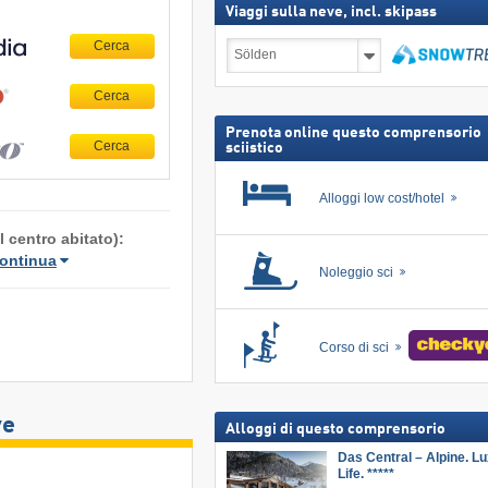
Viaggi sulla neve, incl. skipass
Viaggi
sulla
neve,
Cerca
incl.
skipass
Prenota online questo comprensorio
sciistico
Alloggi low cost/hotel
 centro abitato):
ontinua
Noleggio sci
Corso di sci
ve
Alloggi di questo comprensorio
Das Central – Alpine. Lu
Life. *****