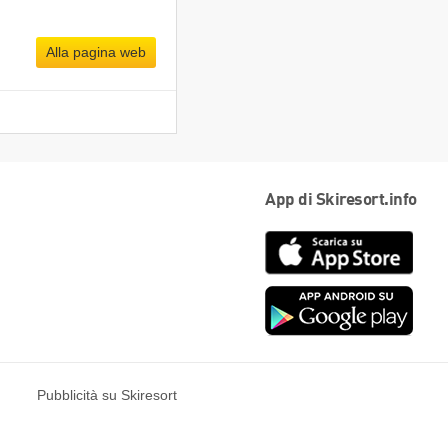
Alla pagina web
App di Skiresort.info
App
Store
Goog
play
Pubblicità su Skiresort