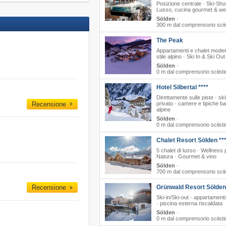
Posizione centrale · Ski-Shut
Lusso, cucina gourmet & we
Sölden
·
300 m dal comprensorio scii
The Peak
Appartamenti e chalet moder
stile alpino · Ski In & Ski Out
Sölden
·
0 m dal comprensorio sciisti
Hotel Silbertal ****
Direttamente sulle piste · skil
Recensione
privato · camere e tipiche ba
alpine
Sölden
·
0 m dal comprensorio sciisti
Chalet Resort Sölden **
5 chalet di lusso · Wellness 
Natura · Gourmet & vino
Sölden
·
700 m dal comprensorio scii
Grünwald Resort Sölden
Recensione
Ski-in/Ski-out · appartamenti 
· piscina esterna riscaldata
Sölden
·
0 m dal comprensorio sciisti