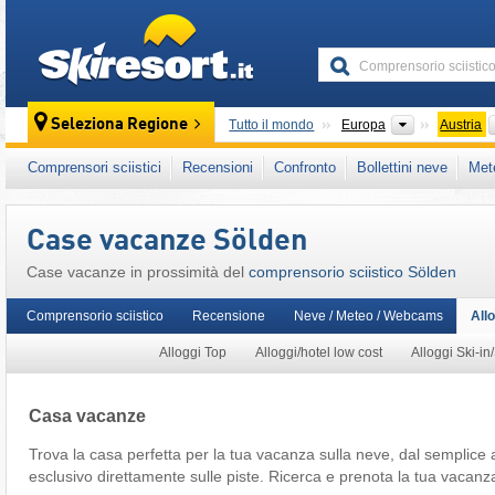
skiresort
Continenti
Seleziona Regione
Tutto il mondo
Europa
Austria
Questo comprensorio sciistico è presente an
Comprensori sciistici
Recensioni
Confronto
Bollettini neve
Met
Alpi Orientali Centrali
,
Austria Occidentale
,
Unione Europea
Case vacanze Sölden
Case vacanze in prossimità del
comprensorio sciistico Sölden
Comprensorio sciistico
Recensione
Neve / Meteo / Webcams
All
Alloggi Top
Alloggi/hotel low cost
Alloggi Ski-in
Casa vacanze
Trova la casa perfetta per la tua vacanza sulla neve, dal semplice
esclusivo direttamente sulle piste. Ricerca e prenota la tua vacanz