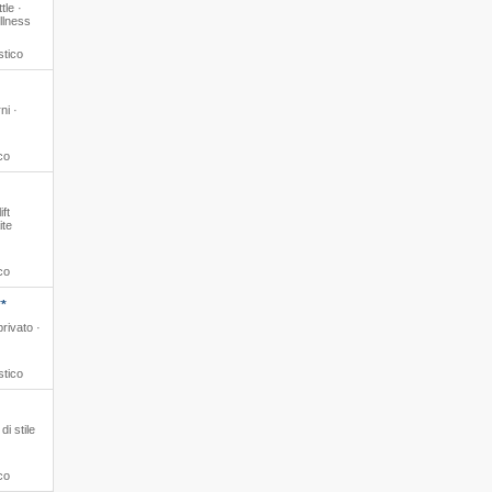
tle ·
llness
stico
ni ·
co
ift
ite
co
**
privato ·
stico
di stile
co