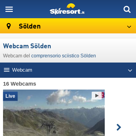
skiresort
Sölden
Webcam Sölden
Webcam del
comprensorio sciistico Sölden
Webcam
16 Webcams
Live