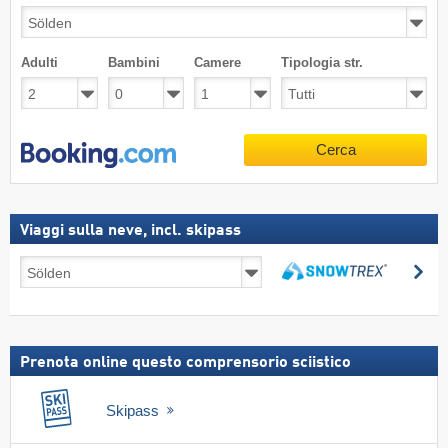
Adulti
Bambini
Camere
Tipologia str.
Cerca
Viaggi sulla neve, incl. skipass
Viaggi
Ce
sulla
Cerca
neve,
incl.
skipass
Prenota online questo comprensorio sciistico
Skipass