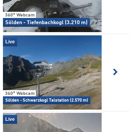
360° Webcam
Sölden - Tiefenbachkogl (3.210 m)
Live
360° Webcam
Sölden - Schwarzkogl Talstation (2.570 m)
Live