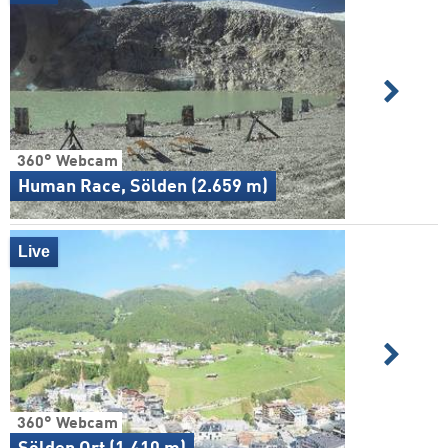
360° Webcam
Human Race, Sölden (2.659 m)
Live
360° Webcam