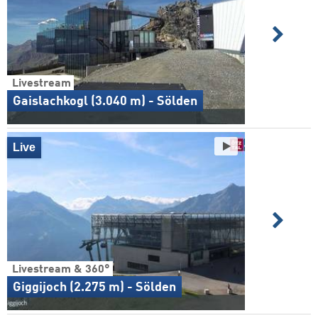
Livestream
Gaislachkogl (3.040 m) - Sölden
Live
Livestream & 360°
Giggijoch (2.275 m) - Sölden