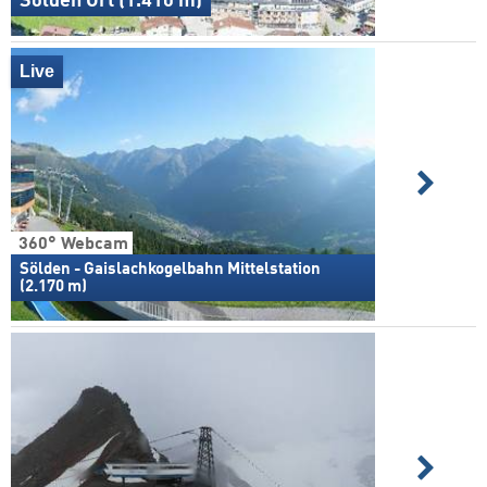
Sölden Ort (1.410 m)
Live
360° Webcam
Sölden - Gaislachkogelbahn Mittelstation
(2.170 m)