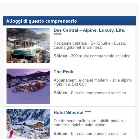
Alloggi di questo comprensorio
Das Central – Alpine. Luxury. Life.
*****
Posizione centrale · Ski-Shuttle · Lusso,
cucina gourmet & wellness
Sölden
·
300 m dal comprensorio sciistico
The Peak
Appartamenti e chalet moderni · stile alpino
· Ski In & Ski Out
Sölden
·
0 m dal comprensorio sciistico
Hotel Silbertal ****
Direttamente sulle piste · skilift privato ·
camere e tipiche baite alpine
Sölden
·
0 m dal comprensorio sciistico