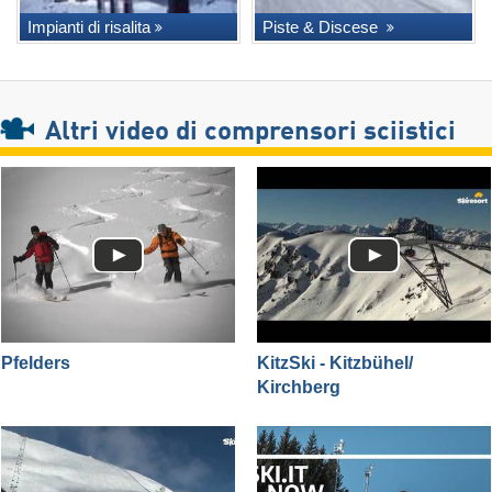
Impianti di risalita
Piste & Discese
Altri video di comprensori sciistici
Pfelders
KitzSki - Kitzbühel/​
Kirchberg