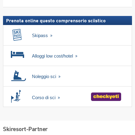
Cerca
neve,
incl.
skipass
Prenota online questo comprensorio sciistico
Skipass
Alloggi low cost/hotel
Noleggio sci
Corso di sci
Skiresort-Partner