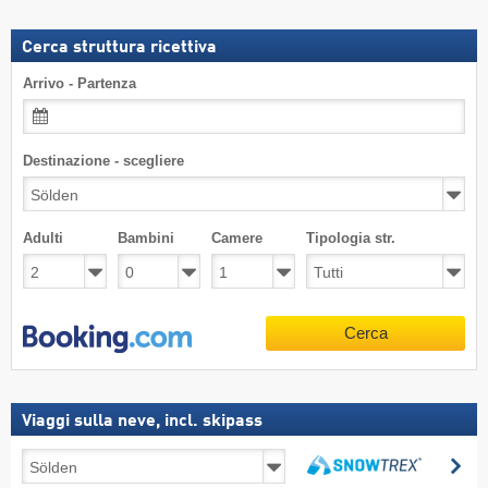
Cerca struttura ricettiva
Arrivo - Partenza
Destinazione - scegliere
Adulti
Bambini
Camere
Tipologia str.
Cerca
Viaggi sulla neve, incl. skipass
Viaggi
Ce
sulla