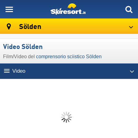
skiresort
Sölden
Video Sölden
Film/Video del
comprensorio sciistico Sölden
Video