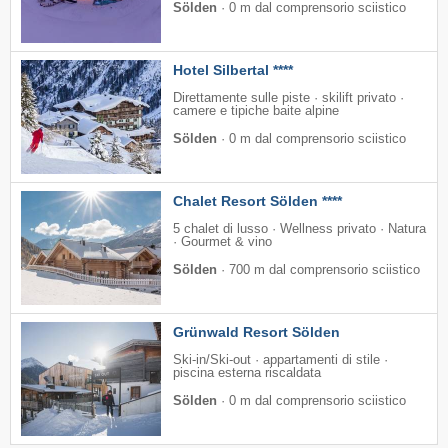
Sölden
·
0 m dal comprensorio sciistico
Hotel Silbertal ****
Direttamente sulle piste · skilift privato ·
camere e tipiche baite alpine
Sölden
·
0 m dal comprensorio sciistico
Chalet Resort Sölden ****
5 chalet di lusso · Wellness privato · Natura
· Gourmet & vino
Sölden
·
700 m dal comprensorio sciistico
Grünwald Resort Sölden
Ski-in/Ski-out · appartamenti di stile ·
piscina esterna riscaldata
Sölden
·
0 m dal comprensorio sciistico