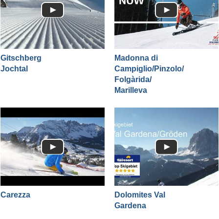
Gitschberg
Madonna di
Jochtal
Campiglio/​Pinzolo/​
Folgàrida/​
Marilleva
Carezza
Dolomites Val
Gardena