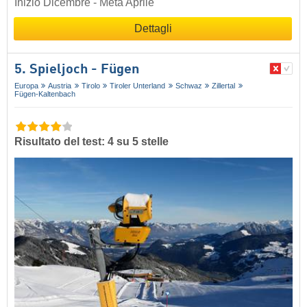
Inizio Dicembre - Metà Aprile
Dettagli
5. Spieljoch - Fügen
Europa
Austria
Tirolo
Tiroler Unterland
Schwaz
Zillertal
Fügen-Kaltenbach
Risultato del test: 4 su 5 stelle