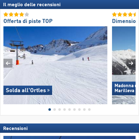
Il meglio delle recensioni
Offerta di piste TOP
Dimension
Madonna di 
Solda all'Ortles
Marilleva
Recensioni