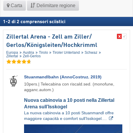
Carta
Delimitare regione
1
-
2
di
2
comprensori sciistici
Zillertal Arena - Zell am Ziller/​
Gerlos/​Königsleiten/​Hochkrimml
Europa
Austria
Tirolo
Tiroler Unterland
Schwaz
Zillertal
Zell-Gerlos
Stuanmandlbahn (AnnoCostruz. 2019)
10pers.| Telecabina con riscald.sed. (monofune,
agganc.autom.)
Nuova cabinovia a 10 posti nella Zillertal
Arena sull’Isskogel
La nuova cabinovia a 10 posti Stuanmandl offre
maggiore capacità e comfort sull’Isskogel.…