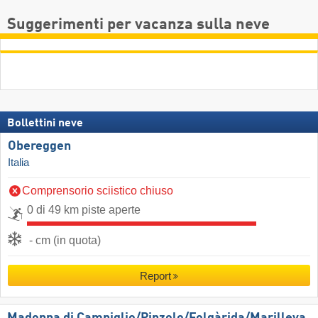
Suggerimenti per vacanza sulla neve
Bollettini neve
Obereggen
Italia
Comprensorio sciistico chiuso
0 di 49 km piste aperte
- cm (in quota)
Report
Madonna di Campiglio/​Pinzolo/​Folgàrida/​Marilleva