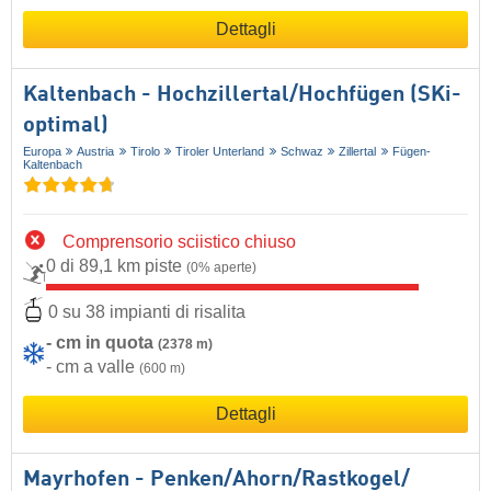
Dettagli
Kaltenbach - Hochzillertal/​Hochfügen (SKi-
optimal)
Europa
Austria
Tirolo
Tiroler Unterland
Schwaz
Zillertal
Fügen-
Kaltenbach
Comprensorio sciistico chiuso
0 di 89,1 km piste
(0% aperte)
0 su 38 impianti di risalita
- cm in quota
(2378 m)
- cm a valle
(600 m)
Dettagli
Mayrhofen - Penken/​Ahorn/​Rastkogel/​