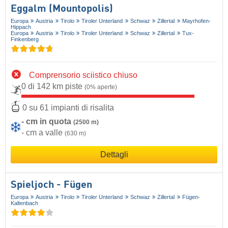
Eggalm (Mountopolis)
Europa
Austria
Tirolo
Tiroler Unterland
Schwaz
Zillertal
Mayrhofen-
Hippach
Europa
Austria
Tirolo
Tiroler Unterland
Schwaz
Zillertal
Tux-
Finkenberg
Comprensorio sciistico chiuso
0 di 142 km piste
(0% aperte)
0 su 61 impianti di risalita
- cm in quota
(2500 m)
- cm a valle
(630 m)
Dettagli
Spieljoch - Fügen
Europa
Austria
Tirolo
Tiroler Unterland
Schwaz
Zillertal
Fügen-
Kaltenbach