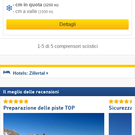
- cm in quota
(3250 m)
- cm a valle
(1500 m)
Dettagli
1
-
5
di
5
comprensori sciistici
Hotels: Zillertal
Il meglio delle recensioni
Preparazione delle piste TOP
Sicurezza