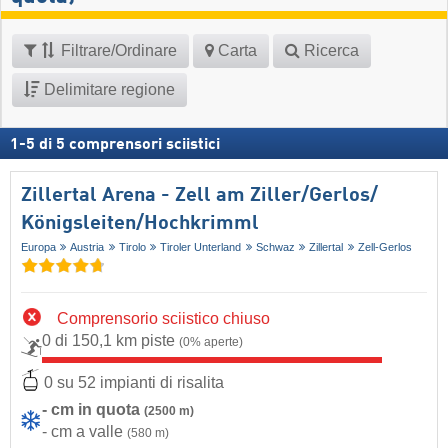
Filtrare/Ordinare
Carta
Ricerca
Delimitare regione
1
-
5
di
5
comprensori sciistici
Zillertal Arena - Zell am Ziller/​Gerlos/​
Königsleiten/​Hochkrimml
Europa
Austria
Tirolo
Tiroler Unterland
Schwaz
Zillertal
Zell-Gerlos
Comprensorio sciistico chiuso
0 di 150,1 km piste
(0% aperte)
0 su 52 impianti di risalita
- cm in quota
(2500 m)
- cm a valle
(580 m)