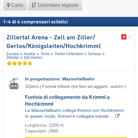
Carta
Delimitare regione
1
-
4
di
4
comprensori sciistici
Zillertal Arena - Zell am Ziller/​
Gerlos/​Königsleiten/​Hochkrimml
Europa
Austria
Tirolo
Tiroler Unterland
Schwaz
Zillertal
Zell-Gerlos
In progettazione: Wasserfallbahn
32pers.| Funivia trifune (tre funi ad agganc. autom.)
Funivia di collegamento da Krimml a
Hochkrimml
La Wasserfallbahn collega Krimml con Hochkrimml.
In questo modo, Krimml è collegata tramite…
Lunghezza: 2200 m
Capacità/h: 2800