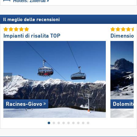
Hotels: Zillertal
Il meglio delle recensioni
Impianti di risalita TOP
Dimension
Racines-Giovo
Dolomite