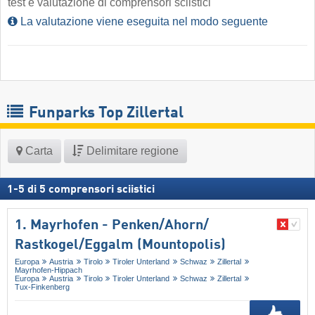
test e valutazione di comprensori sciistici
La valutazione viene eseguita nel modo seguente
Funparks Top Zillertal
Carta
Delimitare regione
1
-
5
di
5
comprensori sciistici
1. Mayrhofen - Penken/​Ahorn/​
Rastkogel/​Eggalm (Mountopolis)
Europa
Austria
Tirolo
Tiroler Unterland
Schwaz
Zillertal
Mayrhofen-Hippach
Europa
Austria
Tirolo
Tiroler Unterland
Schwaz
Zillertal
Tux-Finkenberg