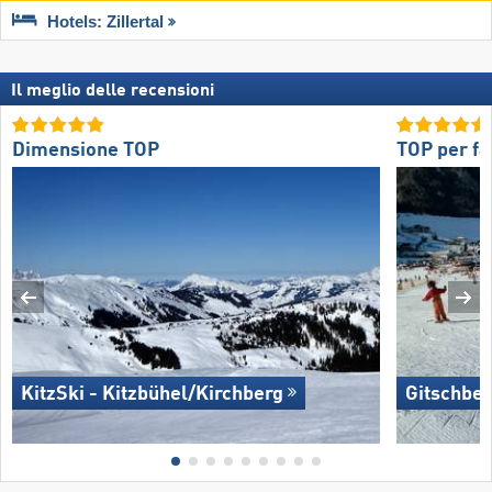
Hotels: Zillertal
Il meglio delle recensioni
Dimensione TOP
TOP per fa
KitzSki - Kitzbühel/​Kirchberg
Gitschber