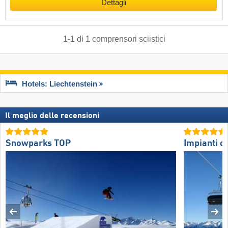
Dettagli
1
-
1
di
1
comprensori sciistici
Hotels: Liechtenstein
Il meglio delle recensioni
Snowparks TOP
Impianti di