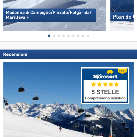
Madonna di Campiglio/​Pinzolo/​Folgàrida/​
Plan de 
Marilleva
Recensioni