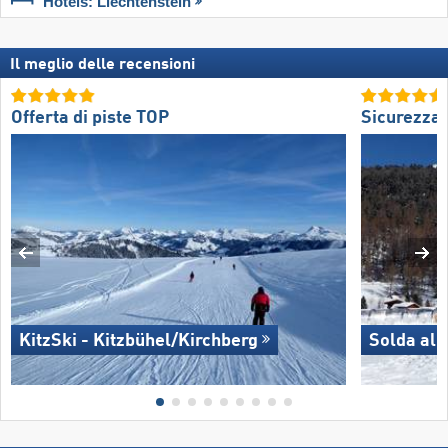
Hotels: Liechtenstein
Il meglio delle recensioni
Offerta di piste TOP
Sicurezza
KitzSki - Kitzbühel/​Kirchberg
Solda all