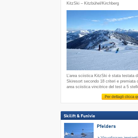
KitzSki – Kitzbühel/​Kirchberg
L’area sciistica KitzSki è stata testata 
Skiresort secondo 18 criteri e premiata
area sciistica vincitrice del test a 5 stell
Per dettagli clicca 
Skilift & Funivie
Pfelders
Visualizzare impiant