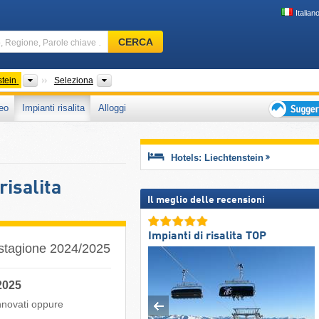
Italian
Comprensorio
CERCA
sciistico,
Regione,
Parole
Paesi
Catena montuosa
stein
Seleziona
chiave
eo
Impianti risalita
Alloggi
…
Suggeriment
per
vacanza
Hotels: Liechtenstein
sciistica
risalita
Il meglio delle recensioni
Impianti di risalita TOP
la stagione 2024/2025
/2025
innovati oppure