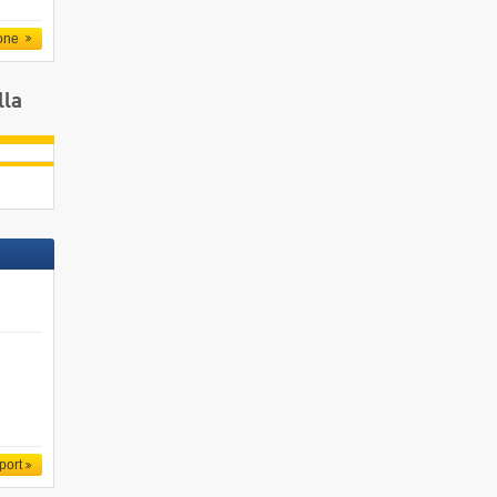
one
lla
port