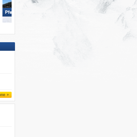
Pfelders
Dolomites Val Gardena
one