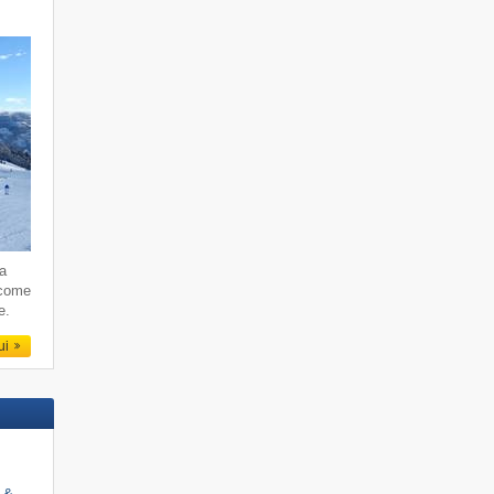
da
 come
e.
qui
i &