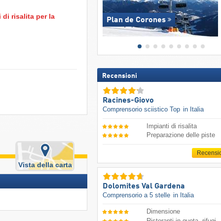
i risalita per la
Plan de Corones
Recensioni
Racines-Giovo
Comprensorio sciistico Top
in Italia
Impianti di risalita
Preparazione delle piste
Recensi
Vista della carta
Dolomites Val Gardena
Comprensorio a 5 stelle
in Italia
Dimensione
Ristoranti in quota, rifugi