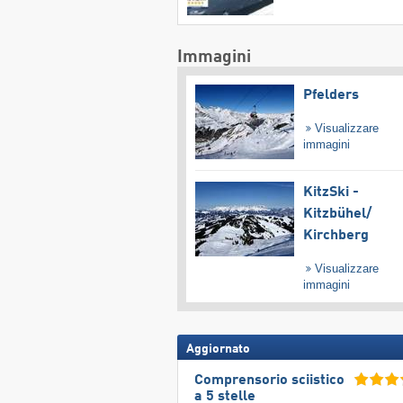
Immagini
Pfelders
Visualizzare
immagini
KitzSki -
Kitzbühel/​
Kirchberg
Visualizzare
immagini
Aggiornato
Comprensorio sciistico
a 5 stelle